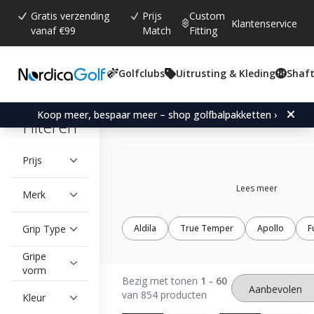
Gratis verzending
Prijs
Custom
Klantenservice
vanaf €99
Match
Fitting
Golfclubs
Uitrusting & Kleding
Shaft
Shaft Brands
Koop meer, bespaar meer – shop golfbalpakketten ›
Filteren
Prijs
Lees meer
Merk
Grip Type
Aldila
True Temper
Apollo
F
Gripe
vorm
Bezig met tonen
1 - 60
van 854 producten
Kleur