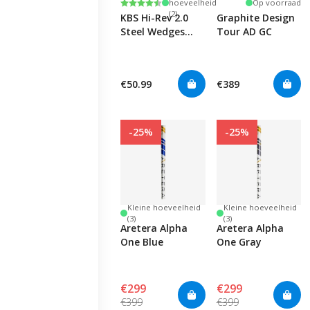
Beoordeling:
4.7 uit 5 sterren
hoeveelheid
Op voorraad
(2)
KBS Hi-Rev 2.0
Graphite Design
Steel Wedges
Tour AD GC
0.355"
€50.99
€389
-25%
-25%
Kleine hoeveelheid
Kleine hoeveelheid
(3)
(3)
Aretera Alpha
Aretera Alpha
One Blue
One Gray
€299
€299
€399
€399