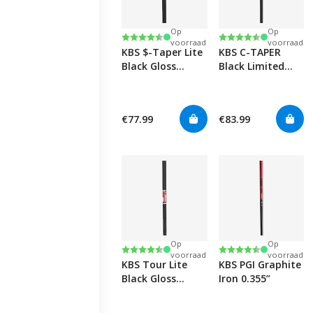
Op
Op
Beoordeling:
4.5 uit 5 sterren
Beoordeling:
4.5 uit 5 sterren
voorraad
voorraad
KBS $-Taper Lite
KBS C-TAPER
Black Gloss
Black Limited
0.355”
Edition 0.355”
€77.99
€83.99
Op
Op
Beoordeling:
4.6 uit 5 sterren
Beoordeling:
4.7 uit 5 sterren
voorraad
voorraad
KBS Tour Lite
KBS PGI Graphite
Black Gloss
Iron 0.355”
0.355”