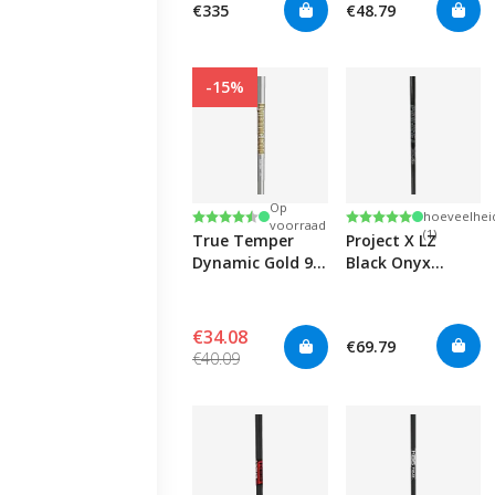
€335
€48.79
-15%
Kleine
Op
Beoordeling:
4.6 uit 5 sterren
Beoordeling:
5.0 uit 5 sterren
hoeveelhei
voorraad
(1)
True Temper
Project X LZ
Dynamic Gold 95
Black Onyx
S300 0.355" Iron
0.355"
€34.08
€69.79
€40.09