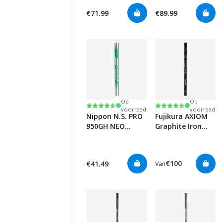
€71.99
€89.99
Op
Op
Beoordeling:
4.6 uit 5 sterren
Beoordeling:
4.9 uit 5 sterren
voorraad
voorraad
Nippon N.S. PRO
Fujikura AXIOM
950GH NEO
Graphite Iron
0.355”
Shafts
€100
€41.49
Van