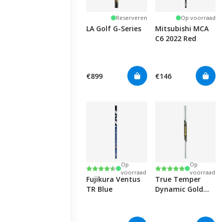
Reserveren
Op voorraad
LA Golf G-Series
Mitsubishi MCA
C6 2022 Red
€899
€146
Op
Op
Beoordeling:
4.5 uit 5 sterren
Beoordeling:
5.0 uit 5 sterren
voorraad
voorraad
Fujikura Ventus
True Temper
TR Blue
Dynamic Gold
Mid Spin 130
0.355" Iron