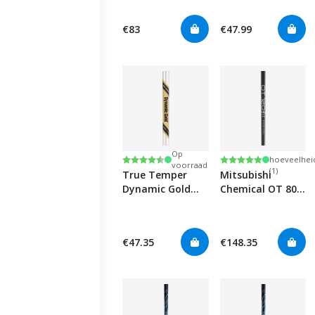
Shafts 0.355"
€83
€47.99
Kleine
Op
Beoordeling:
4.8 uit 5 sterren
Beoordeling:
5.0 uit 5 sterren
hoeveelhei
voorraad
(1)
True Temper
Mitsubishi
Dynamic Gold
Chemical OT 80
Tour Issue Iron
Iron 0.355"
0.355"
€47.35
€148.35