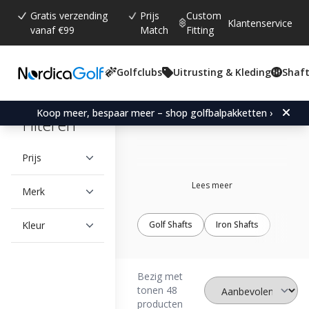
Gratis verzending
Prijs
Custom
Klantenservice
vanaf €99
Match
Fitting
Golfclubs
Uitrusting & Kleding
Shaft
Apollo
Koop meer, bespaar meer – shop golfbalpakketten ›
Filteren
Prijs
Lees meer
Merk
Kleur
Golf Shafts
Iron Shafts
Bezig met
tonen 48
producten