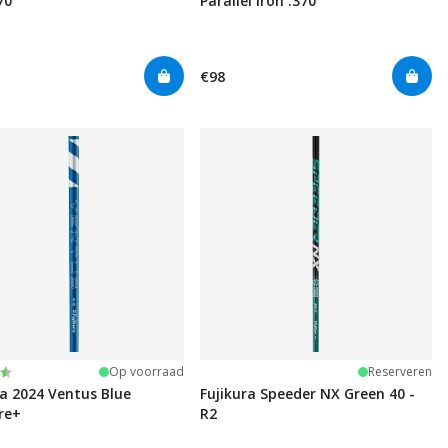
70
Parallel Iron .370
€98
deling:
t 5 sterren
Op voorraad
Reserveren
ra 2024 Ventus Blue
Fujikura Speeder NX Green 40 -
re+
R2