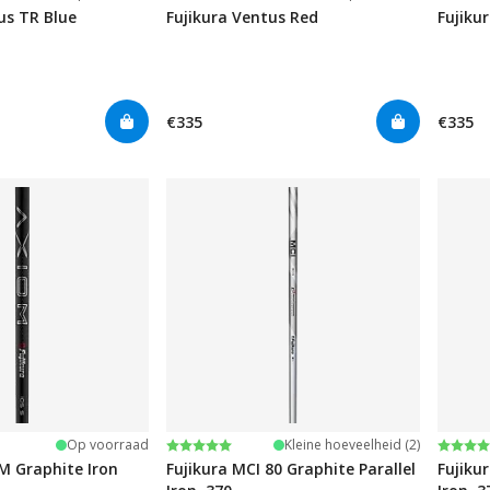
us TR Blue
Fujikura Ventus Red
Fujiku
€335
€335
:
rren
Beoordeling:
5.0 uit 5 sterren
Beoor
5.0 ui
Op voorraad
Kleine hoeveelheid (2)
M Graphite Iron
Fujikura MCI 80 Graphite Parallel
Fujiku