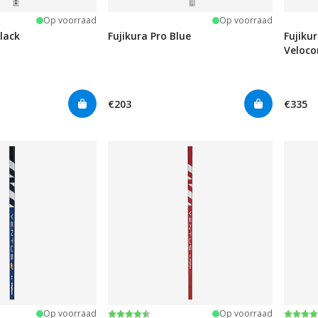
Op voorraad
Op voorraad
Black
Fujikura Pro Blue
Fujiku
Veloco
€203
€335
:
rren
Beoordeling:
4.9 uit 5 sterren
Beoor
4.9 ui
Op voorraad
Op voorraad