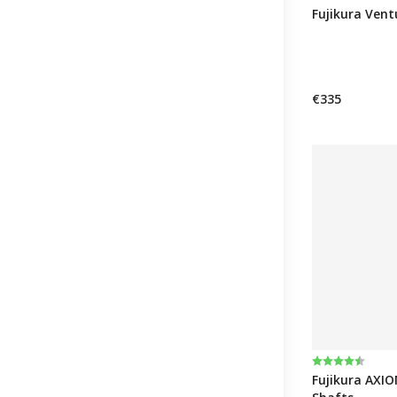
Fujikura Vent
€335
Beoordeling
4.9 uit 5 ste
Fujikura AXIO