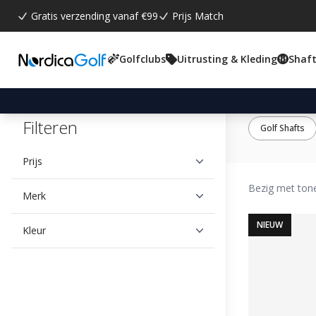
Gratis verzending vanaf €99
Prijs Match
Golfclubs
Uitrusting & Kleding
Shaft
Filteren
Golf Shafts
Prijs
Bezig met to
Merk
NIEUW
Kleur