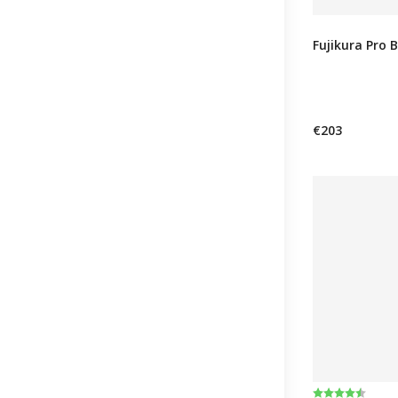
Fujikura Pro 
€203
Beoordeling
4.5 uit 5 ste