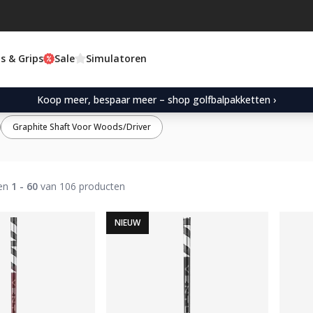
s & Grips
Sale
Simulatoren
Koop meer, bespaar meer – shop golfbalpakketten ›
Graphite Shaft Voor Woods/Driver
nen
1 - 60
van 106 producten
NIEUW