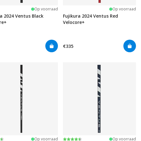
Op voorraad
Op voorraad
ra 2024 Ventus Black
Fujikura 2024 Ventus Red
re+
Velocore+
€335
deling:
t 5 sterren
Beoordeling:
4.9 uit 5 sterren
Op voorraad
Op voorraad