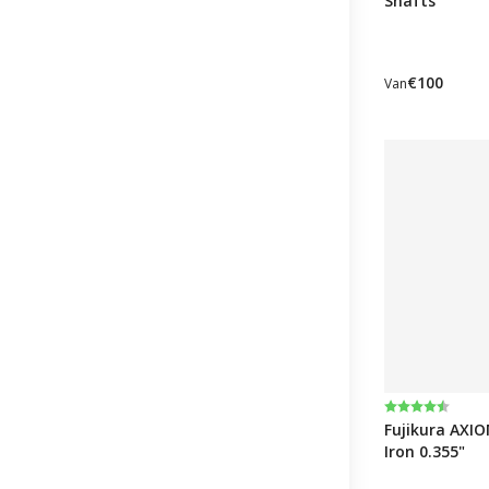
Shafts
€100
Van
Beoordeling
4.5 uit 5 ste
Fujikura AXI
Iron 0.355"