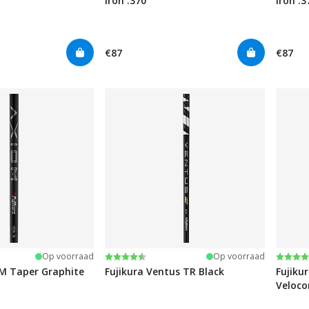
Iron .370
Iron .3
€87
€87
:
rren
Beoordeling:
4.8 uit 5 sterren
Beoor
4.8 ui
Op voorraad
Op voorraad
OM Taper Graphite
Fujikura Ventus TR Black
Fujiku
Veloco