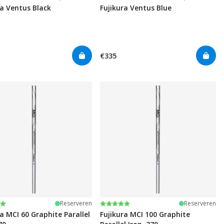
ra Ventus Black
Fujikura Ventus Blue
€335
deling:
t 5 sterren
Beoordeling:
5.0 uit 5 sterren
Reserveren
Reserveren
ra MCI 60 Graphite Parallel
Fujikura MCI 100 Graphite