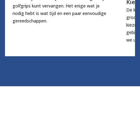
Kies 
golfgrips kunt vervangen. Het enige wat je
De keu
nodig hebt is wat tijd en een paar eenvoudige
groot 
gereedschappen.
kiezen
gebied
we u o