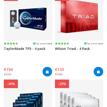
Beoordeling:
4.7 uit 5 sterren
Beoordeling:
4.3 uit 5 sterren
Op voorraad
Op voorraad
TaylorMade TP5 - 4 pack
Wilson Triad - 4 Pack
€194
€120
€232
€180
-40%
-25%