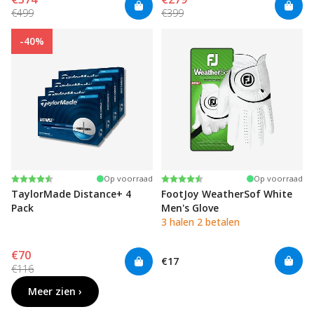
€499
€399
-40%
Beoordeling:
4.4 uit 5 sterren
Beoordeling:
4.5 uit 5 sterren
Op voorraad
Op voorraad
TaylorMade Distance+ 4
FootJoy WeatherSof White
Pack
Men's Glove
3 halen 2 betalen
€70
€17
€116
Meer zien ›