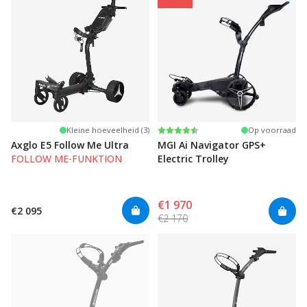
Beoordeling:
4.5 uit 5 sterren
Kleine hoeveelheid (3)
Op voorraad
Axglo E5 Follow Me Ultra
MGI Ai Navigator GPS+
FOLLOW ME-FUNKTION
Electric Trolley
€1 970
€2 095
€2 170