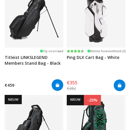
Beoordeling:
4.9 uit 5 sterren
Op voorraad
Kleine hoeveelheid (2)
Titleist LINKSLEGEND
Ping DLX Cart Bag - White
Members Stand Bag - Black
€355
€459
€382
NIEUW
NIEUW
-20%