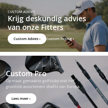
CUSTOM ADVIES
Krijg deskundig advies
van onze Fitters
Custom Advies ›
Custom Fitting ›
Custom Pro
Op maat gemaakte golfclubs met het
grootste assortiment shafts van Europa.
Lees meer ›