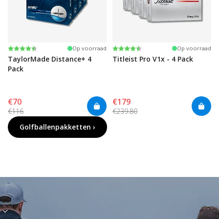
Beoordeling:
4.4 uit 5 sterren
Beoordeling:
4.6 uit 5 sterren
Op voorraad
Op voorraad
TaylorMade Distance+ 4
Titleist Pro V1x - 4 Pack
Pack
€70
€179
€116
€239.80
Golfballenpakketten ›