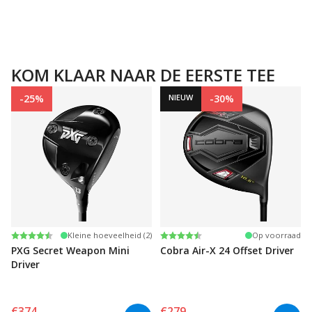
KOM KLAAR NAAR DE EERSTE TEE
-25%
NIEUW
-30%
Beoordeling:
4.5 uit 5 sterren
Beoordeling:
4.8 uit 5 sterren
Kleine hoeveelheid (2)
Op voorraad
PXG Secret Weapon Mini
Cobra Air-X 24 Offset Driver
Driver
€374
€279