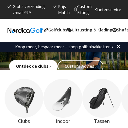
Gratis verzending
Prijs
Custom
Klantenservice
vanaf €99
Match
Fitting
Speel je beste golf
Golfclubs
Uitrusting & Kleding
Shaft
Drivers, ijzers en wedges die zijn
Koop meer, bespaar meer – shop golfbalpakketten ›
afgestemd op je swing en je spel.
Ontdek de clubs ›
Custom Advies ›
Clubs
Indoor
Tassen