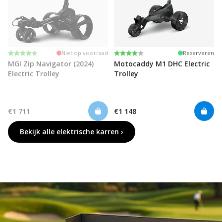
Beoordeling:
4.3 uit 5 sterren
Beoordeling:
4.0 uit 5 sterren
Niet op voorraad
Reserveren
MGI Zip Navigator (2024)
Motocaddy M1 DHC Electric
Electric Trolley
Trolley
€1 711
€1 148
Bekijk alle elektrische karren ›