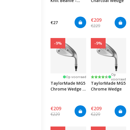
Knit Beanie -
Charcoal Wedge
White
€209
€27
€229
-9%
-9%
Op
Beoordeling:
4.7 uit 5 sterren
Op voorraad
voorraad
TaylorMade MG5
TaylorMade MG5
Chrome Wedge -
Chrome Wedge
Graphite
€209
€209
€229
€229