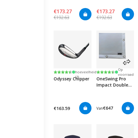
Graphite
€173.27
€173.27
€192.63
€192.63
Kleine
Op
Beoordeling:
4.8 uit 5 sterren
Beoordeling:
4.6 uit 5 sterren
hoeveelheid
voorraad
(3)
Odyssey Chipper
OneSwing Pro
Impact Double
Sided Screen
€647
€163.59
Van