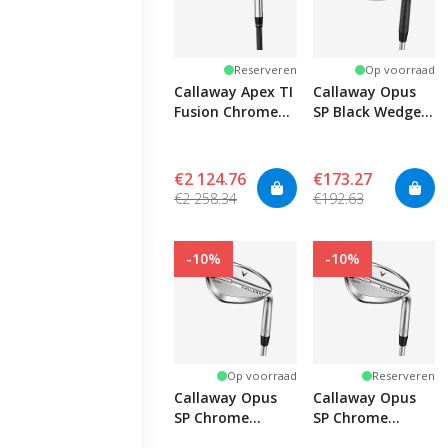
Reserveren
Op voorraad
Callaway Apex TI
Callaway Opus
Fusion Chrome
SP Black Wedge -
Iron Set
Graphite
€2 124.76
€173.27
€2 258.34
€192.63
-10%
-10%
Op voorraad
Reserveren
Callaway Opus
Callaway Opus
SP Chrome
SP Chrome
Wedge - Lady
Wedge -