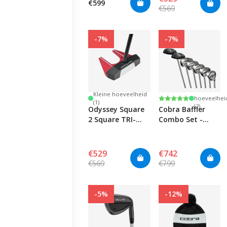
€599
€569
-7%
-7%
Kleine
Kleine hoeveelheid
Beoordeling:
5.0 uit 5 sterren
hoeveelhei
(1)
(2)
Odyssey Square
Cobra Baffler
2 Square TRI-
Combo Set -
HOT #7
Womens
€529
€742
€569
€799
-5%
-12%