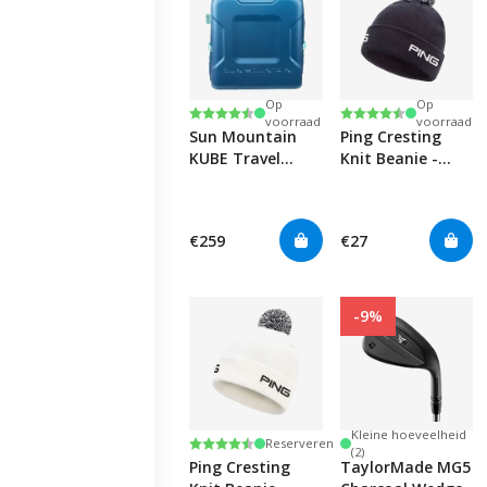
Op
Op
Beoordeling:
4.7 uit 5 sterren
Beoordeling:
4.5 uit 5 sterren
voorraad
voorraad
Sun Mountain
Ping Cresting
KUBE Travel
Knit Beanie -
Cover - Blue /
Navy
Spruce /
Waterfall
€259
€27
-9%
Kleine hoeveelheid
Beoordeling:
4.6 uit 5 sterren
Reserveren
(2)
Ping Cresting
TaylorMade MG5