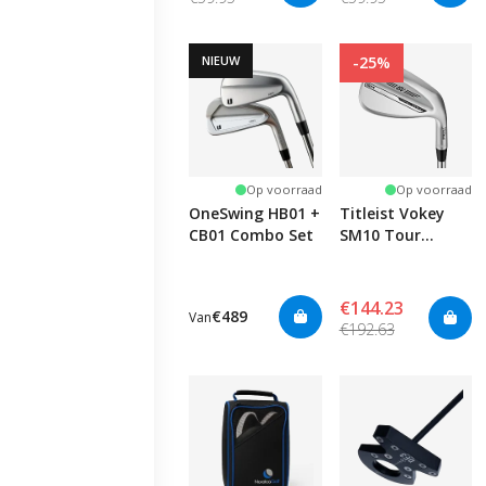
NIEUW
-25%
Op voorraad
Op voorraad
OneSwing HB01 +
Titleist Vokey
CB01 Combo Set
SM10 Tour
Chrome -
Custom
€144.23
€489
Van
€192.63