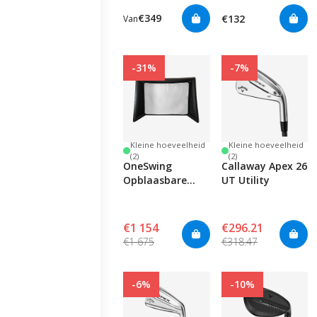
€349
€132
Van
-31%
-7%
Kleine hoeveelheid
Kleine hoeveelheid
(2)
(2)
OneSwing
Callaway Apex 26
Opblaasbare
UT Utility
Golfstudio
€1 154
€296.21
€1 675
€318.47
-6%
-10%