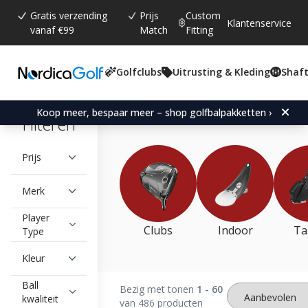
Gratis verzending
Prijs
Custom
Klantenservice
vanaf €99
Match
Fitting
Golfclubs
Uitrusting & Kleding
Shaft
Winteruitverkoop
Koop meer, bespaar meer – shop golfbalpakketten ›
Filteren
Prijs
Merk
Player
Clubs
Indoor
Ta
Type
Kleur
Ball
Bezig met tonen
1 - 60
kwaliteit
van 486 producten