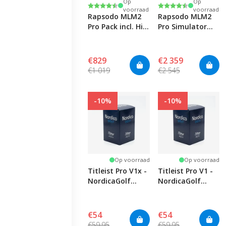
Op
Op
Beoordeling:
4.4 uit 5 sterren
Beoordeling:
4.4 uit 5 sterren
voorraad
voorraad
Rapsodo MLM2
Rapsodo MLM2
Pro Pack incl. Hi-
Pro Simulator
Speed Net & Golf
Pack
Mat
€829
€2 359
€1 019
€2 545
-10%
-10%
Op voorraad
Op voorraad
Titleist Pro V1x -
Titleist Pro V1 -
NordicaGolf
NordicaGolf
Logo
Logo
€54
€54
€59.95
€59.95