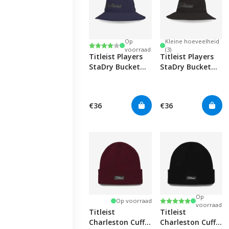
Op
Kleine hoeveelheid
Beoordeling:
4.0 uit 5 sterren
voorraad
(3)
Titleist Players
Titleist Players
StaDry Bucket
StaDry Bucket
Hat -
Hat -
Navy/Charcoal
Black/Charcoal
€36
€36
Op
Beoordeling:
5.0 uit 5 sterren
Op voorraad
voorraad
Titleist
Titleist
Charleston Cuff
Charleston Cuff