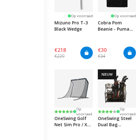
Op voorraad
Op voorraad
Mizuno Pro T-3
Cobra Pom
Black Wedge
Beanie - Puma
Black/White Glow
€218
€30
€229
€34
NIEUW
Op
Op
Beoordeling:
4.5 uit 5 sterren
Beoordeling:
4.0 uit 5 sterren
voorraad
voorraad
OneSwing Golf
OneSwing Steel
Net Sim Pro / XL
Dual Bag
Lite
Storage