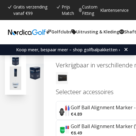
Gratis verzending
Prijs
Custom
Klantenservice
vanaf €99
Match
Fitting
Golfclubs
Uitrusting & Kleding
Shaft
Gemiddelde beoordeling:
0.0
(
aantal stemmen:
0
)
Titleist Pro V1x - Nordic
Koop meer, bespaar meer – shop golfbalpakketten ›
Verkrijgbaar in verschillende
Selecteer accessoires
Golf Ball Alignment Marker - 
€4.89
Golf Ball Alignment Marker (
€6.49