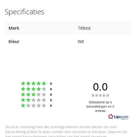
Specificaties
Merk
Titleist
Kleur
Wit
0.0
Beoordeling: 5 uit 5 sterren
stemmen
0
Beoordeling: 4 uit 5 sterren
stemmen
0
Beoordeling: 3 uit 5 sterren
Beoordeling
stemmen
0
Beoordeling: 2 uit 5 sterren
stemmen
0
0.0
Gebaseerd op 0
Beoordeling: 1 uit 5 sterren
stemmen
0
beoordelingen en 0
uit
reviews
5
sterren
Houd er rekening mee dat sommige klanten ervoor kiezen om een
beoordeling achter te laten zonder een recensie te schrijven. Daarom zal
het aantal beoordelingen verschillen van het aantal recensies.