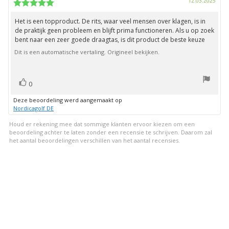
Aank
12.03.2025
deze
Beoordeling:
beoordeling:
5.0
uit
Het is een topproduct. De rits, waar veel mensen over klagen, is in
Beoordelingstekst:
5
de praktijk geen probleem en blijft prima functioneren. Als u op zoek
sterren
bent naar een zeer goede draagtas, is dit product de beste keuze
Dit is een automatische vertaling. Origineel bekijken.
stem(men)
Stem
0
omhoog
Deze beoordeling werd aangemaakt op
Nordicagolf DE
Houd er rekening mee dat sommige klanten ervoor kiezen om een
beoordeling achter te laten zonder een recensie te schrijven. Daarom zal
het aantal beoordelingen verschillen van het aantal recensies.