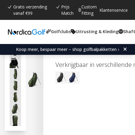
Gratis verzending
Prijs
Custom
Klantenservice
vanaf €99
Match
Fitting
Golfclubs
Uitrusting & Kleding
Shaft
Gemiddelde beoordeling:
0.0
(
aantal stemmen:
0
)
Vessel Player Air 6-Way S
Koop meer, bespaar meer – shop golfbalpakketten ›
Verkrijgbaar in verschillende