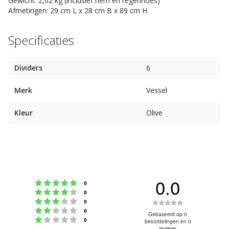
Gewicht: 2,02 kg (inclusief riem en regenhoes)
Afmetingen: 29 cm L x 28 cm B x 89 cm H
Specificaties
Dividers
6
Merk
Vessel
Kleur
Olive
0.0
Beoordeling: 5 uit 5 sterren
stemmen
0
Beoordeling: 4 uit 5 sterren
stemmen
0
Beoordeling: 3 uit 5 sterren
Beoordeling
stemmen
0
Beoordeling: 2 uit 5 sterren
stemmen
0
0.0
Gebaseerd op 0
Beoordeling: 1 uit 5 sterren
stemmen
0
beoordelingen en 0
uit
reviews