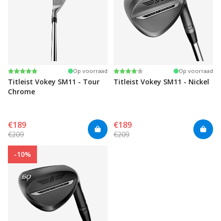
Beoordeling:
5.0 uit 5 sterren
Beoordeling:
4.0 uit 5 sterren
Op voorraad
Op voorraad
Titleist Vokey SM11 - Tour
Titleist Vokey SM11 - Nickel
Chrome
€189
€189
€209
€209
-10%