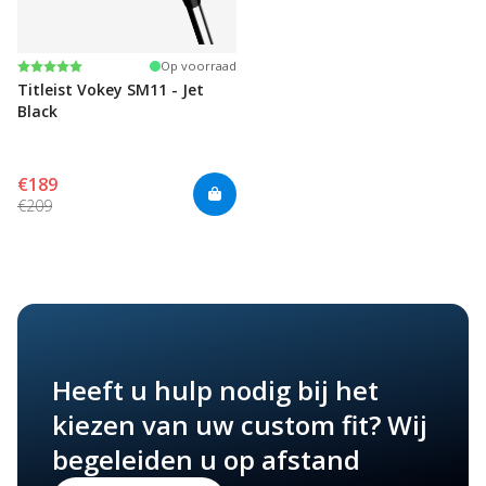
Beoordeling:
5.0 uit 5 sterren
Op voorraad
Titleist Vokey SM11 - Jet
Black
€189
€209
Heeft u hulp nodig bij het
kiezen van uw custom fit? Wij
begeleiden u op afstand