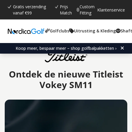
Gratis verzending
Prijs
Custom
Klantenservice
vanaf €99
Match
Fitting
Golfclubs
Uitrusting & Kleding
Shaft
Koop meer, bespaar meer – shop golfbalpakketten ›
Ontdek de nieuwe Titleist
Vokey SM11