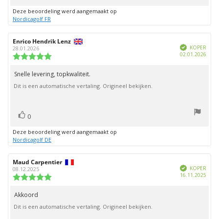
omhoog
Deze beoordeling werd aangemaakt op
Nordicagolf FR
Auteur
Enrico Hendrik Lenz
Beoordelingsdatum:
Geverifieerd
van
KOPER
28.01.2026
Aank
02.01.2026
deze
Beoordeling:
beoordeling:
5.0
uit
Snelle levering, topkwaliteit.
Beoordelingstekst:
5
Dit is een automatische vertaling. Origineel bekijken.
sterren
stem(men)
Stem
0
omhoog
Deze beoordeling werd aangemaakt op
Nordicagolf DE
Auteur
Maud Carpentier
Beoordelingsdatum:
Geverifieerd
van
KOPER
08.12.2025
Aank
16.11.2025
deze
Beoordeling:
beoordeling:
5.0
uit
Akkoord
Beoordelingstekst:
5
Dit is een automatische vertaling. Origineel bekijken.
sterren