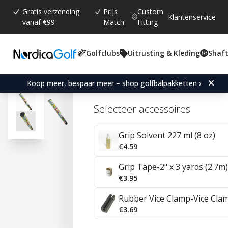
Gratis verzending
Prijs
Custom
Klantenservice
vanaf €99
Match
Fitting
Golfclubs
Uitrusting & Kleding
Shaft
Gemiddelde beoordeling:
4.7
(
aantal stemmen:
150
)
Reviews (
42
)
Sweet Rollz WTF? Midsize
Koop meer, bespaar meer – shop golfbalpakketten ›
Selecteer accessoires
Grip Solvent 227 ml (8 oz)
€4.59
Grip Tape-2" x 3 yards (2.7m)
€3.95
Rubber Vice Clamp-Vice Cla
€3.69