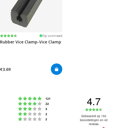
Beoordeling:
4.6 uit 5 sterren
Op voorraad
Rubber Vice Clamp-Vice Clamp
€3.69
4.7
Beoordeling: 5 uit 5 sterren
stemmen
121
Beoordeling: 4 uit 5 sterren
stemmen
22
Beoordeling: 3 uit 5 sterren
Beoordeling
stemmen
3
Beoordeling: 2 uit 5 sterren
stemmen
2
4.7
Gebaseerd op 150
Beoordeling: 1 uit 5 sterren
stemmen
2
beoordelingen en 42
uit
reviews