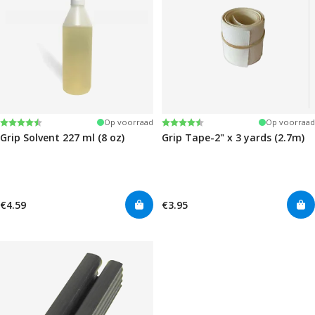
Beoordeling:
4.6 uit 5 sterren
Beoordeling:
4.5 uit 5 sterren
Op voorraad
Op voorraad
Grip Solvent 227 ml (8 oz)
Grip Tape-2" x 3 yards (2.7m)
€4.59
€3.95