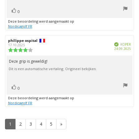
stem(men)
Stem
0
omhoog
Deze beoordeling werd aangemaakt op
Nordicagolf FR
Auteur
philippe ospital
Beoordelingsdatum:
Geverifieerd
van
KOPER
17.10.2025
Aank
24.09.2025
deze
Beoordeling:
beoordeling:
4.0
uit
Deze grip is geweldig!
Beoordelingstekst:
5
Dit is een automatische vertaling. Origineel bekijken.
sterren
stem(men)
Stem
0
omhoog
Deze beoordeling werd aangemaakt op
Nordicagolf FR
1
2
3
4
5
»