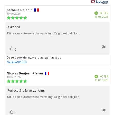
5
sterren
Auteur
nathalie Dalphin
Beoordelingsdatum:
Geverifieerd
van
KOPER
10.06.2026
Aank
16.05.2026
deze
Beoordeling:
beoordeling:
5.0
uit
Akkoord
Beoordelingstekst:
5
Dit is een automatische vertaling. Origineel bekijken.
sterren
stem(men)
Stem
0
omhoog
Deze beoordeling werd aangemaakt op
Nordicagolf FR
Auteur
Nicolas Denjean-Pierret
Beoordelingsdatum:
Geverifieerd
van
KOPER
10.02.2026
Aank
19.01.2026
deze
Beoordeling:
beoordeling:
5.0
uit
Perfect. Snelle verzending.
Beoordelingstekst:
5
Dit is een automatische vertaling. Origineel bekijken.
sterren
stem(men)
Stem
0