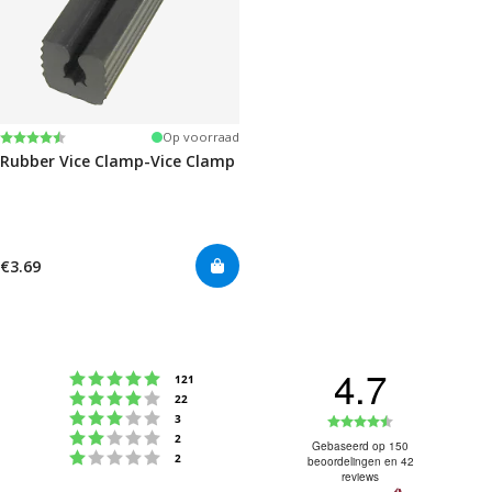
Beoordeling:
4.6 uit 5 sterren
Op voorraad
Rubber Vice Clamp-Vice Clamp
€3.69
4.7
Beoordeling: 5 uit 5 sterren
stemmen
121
Beoordeling: 4 uit 5 sterren
stemmen
22
Beoordeling: 3 uit 5 sterren
Beoordeling
stemmen
3
Beoordeling: 2 uit 5 sterren
stemmen
2
4.7
Gebaseerd op 150
Beoordeling: 1 uit 5 sterren
stemmen
2
beoordelingen en 42
uit
reviews