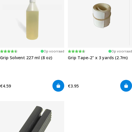
Beoordeling:
4.6 uit 5 sterren
Beoordeling:
4.5 uit 5 sterren
Op voorraad
Op voorraad
Grip Solvent 227 ml (8 oz)
Grip Tape-2" x 3 yards (2.7m)
€4.59
€3.95