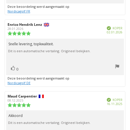
omhoog
Deze beoordeling werd aangemaakt op
Nordicagolf FR
Auteur
Enrico Hendrik Lenz
Beoordelingsdatum:
Geverifieerd
van
KOPER
28.01.2026
Aank
02.01.2026
deze
Beoordeling:
beoordeling:
5.0
uit
Snelle levering, topkwaliteit.
Beoordelingstekst:
5
Dit is een automatische vertaling. Origineel bekijken.
sterren
stem(men)
Stem
0
omhoog
Deze beoordeling werd aangemaakt op
Nordicagolf DE
Auteur
Maud Carpentier
Beoordelingsdatum:
Geverifieerd
van
KOPER
08.12.2025
Aank
16.11.2025
deze
Beoordeling:
beoordeling:
5.0
uit
Akkoord
Beoordelingstekst:
5
Dit is een automatische vertaling. Origineel bekijken.
sterren