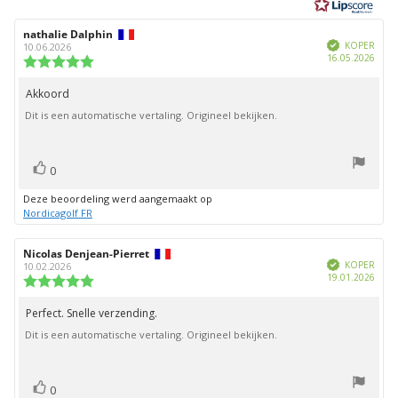
5
sterren
Auteur
nathalie Dalphin
Beoordelingsdatum:
Geverifieerd
van
KOPER
10.06.2026
Aank
16.05.2026
deze
Beoordeling:
beoordeling:
5.0
uit
Akkoord
Beoordelingstekst:
5
Dit is een automatische vertaling. Origineel bekijken.
sterren
stem(men)
Stem
0
omhoog
Deze beoordeling werd aangemaakt op
Nordicagolf FR
Auteur
Nicolas Denjean-Pierret
Beoordelingsdatum:
Geverifieerd
van
KOPER
10.02.2026
Aank
19.01.2026
deze
Beoordeling:
beoordeling:
5.0
uit
Perfect. Snelle verzending.
Beoordelingstekst:
5
Dit is een automatische vertaling. Origineel bekijken.
sterren
stem(men)
Stem
0