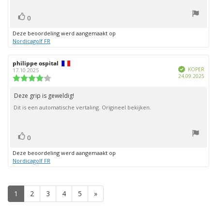
stem(men)
Stem
0
omhoog
Deze beoordeling werd aangemaakt op
Nordicagolf FR
Auteur
philippe ospital
Beoordelingsdatum:
Geverifieerd
van
KOPER
17.10.2025
Aank
24.09.2025
deze
Beoordeling:
beoordeling:
4.0
uit
Deze grip is geweldig!
Beoordelingstekst:
5
Dit is een automatische vertaling. Origineel bekijken.
sterren
stem(men)
Stem
0
omhoog
Deze beoordeling werd aangemaakt op
Nordicagolf FR
1
2
3
4
5
»