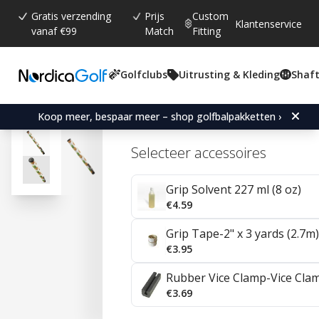
Gratis verzending
Prijs
Custom
Klantenservice
vanaf €99
Match
Fitting
Golfclubs
Uitrusting & Kleding
Shaft
Gemiddelde beoordeling:
4.7
(
aantal stemmen:
150
)
Reviews (
42
)
Sweet Rollz La Pina Stan
Koop meer, bespaar meer – shop golfbalpakketten ›
Selecteer accessoires
Grip Solvent 227 ml (8 oz)
€4.59
Grip Tape-2" x 3 yards (2.7m)
€3.95
Rubber Vice Clamp-Vice Cla
€3.69