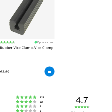
Beoordeling:
4.6 uit 5 sterren
Op voorraad
Rubber Vice Clamp-Vice Clamp
€3.69
4.7
Beoordeling: 5 uit 5 sterren
stemmen
121
Beoordeling: 4 uit 5 sterren
stemmen
22
Beoordeling: 3 uit 5 sterren
Beoordeling
stemmen
3
Beoordeling: 2 uit 5 sterren
stemmen
2