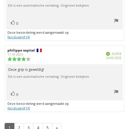
5
Dit is een automatische vertaling. Origineel bekijken.
sterren
stem(men)
Stem
0
omhoog
Deze beoordeling werd aangemaakt op
Nordicagolf FR
Auteur
philippe ospital
Beoordelingsdatum:
Geverifieerd
van
KOPER
17.10.2025
Aank
24.09.2025
deze
Beoordeling:
beoordeling:
4.0
uit
Deze grip is geweldig!
Beoordelingstekst:
5
Dit is een automatische vertaling. Origineel bekijken.
sterren
stem(men)
Stem
0
omhoog
Deze beoordeling werd aangemaakt op
Nordicagolf FR
1
2
3
4
5
»