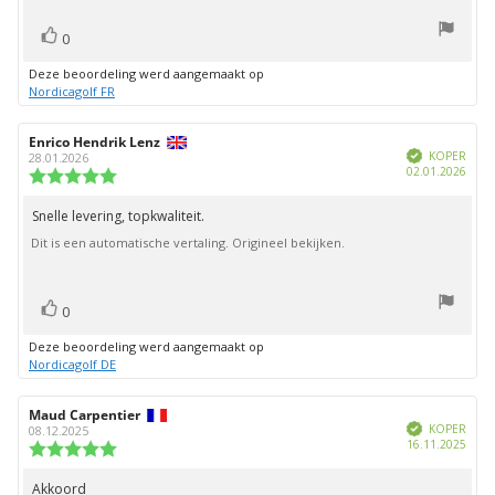
stem(men)
Stem
0
omhoog
Deze beoordeling werd aangemaakt op
Nordicagolf FR
Auteur
Enrico Hendrik Lenz
Beoordelingsdatum:
Geverifieerd
van
KOPER
28.01.2026
Aank
02.01.2026
deze
Beoordeling:
beoordeling:
5.0
uit
Snelle levering, topkwaliteit.
Beoordelingstekst:
5
Dit is een automatische vertaling. Origineel bekijken.
sterren
stem(men)
Stem
0
omhoog
Deze beoordeling werd aangemaakt op
Nordicagolf DE
Auteur
Maud Carpentier
Beoordelingsdatum:
Geverifieerd
van
KOPER
08.12.2025
Aank
16.11.2025
deze
Beoordeling:
beoordeling:
5.0
uit
Akkoord
Beoordelingstekst: