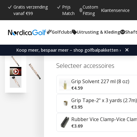
Gratis verzending
Prijs
Custom
Klantenservice
vanaf €99
Match
Fitting
Golfclubs
Uitrusting & Kleding
Shaft
Gemiddelde beoordeling:
4.7
(
aantal stemmen:
150
)
Reviews (
42
)
Sweet Rollz Heat Midsize
Koop meer, bespaar meer – shop golfbalpakketten ›
Selecteer accessoires
Grip Solvent 227 ml (8 oz)
€4.59
Grip Tape-2" x 3 yards (2.7m)
€3.95
Rubber Vice Clamp-Vice Cla
€3.69