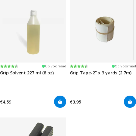
Beoordeling:
4.6 uit 5 sterren
Beoordeling:
4.5 uit 5 sterren
Op voorraad
Op voorraad
Grip Solvent 227 ml (8 oz)
Grip Tape-2" x 3 yards (2.7m)
€4.59
€3.95