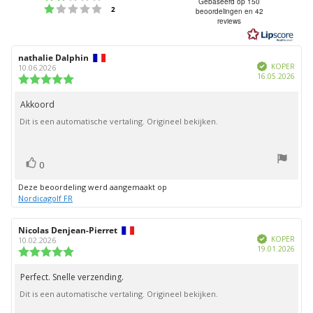
4.7
Gebaseerd op 150
Beoordeling: 1 uit 5 sterren
stemmen
2
beoordelingen en 42
uit
reviews
5
sterren
Auteur
nathalie Dalphin
Beoordelingsdatum:
Geverifieerd
van
KOPER
10.06.2026
Aank
16.05.2026
deze
Beoordeling:
beoordeling:
5.0
uit
Akkoord
Beoordelingstekst:
5
Dit is een automatische vertaling. Origineel bekijken.
sterren
stem(men)
Stem
0
omhoog
Deze beoordeling werd aangemaakt op
Nordicagolf FR
Auteur
Nicolas Denjean-Pierret
Beoordelingsdatum:
Geverifieerd
van
KOPER
10.02.2026
Aank
19.01.2026
deze
Beoordeling:
beoordeling:
5.0
uit
Perfect. Snelle verzending.
Beoordelingstekst:
5
Dit is een automatische vertaling. Origineel bekijken.
sterren