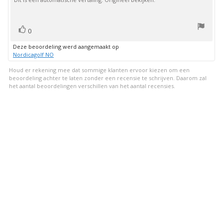
stem(men)
Stem
0
omhoog
Deze beoordeling werd aangemaakt op
Nordicagolf NO
Houd er rekening mee dat sommige klanten ervoor kiezen om een
beoordeling achter te laten zonder een recensie te schrijven. Daarom zal
het aantal beoordelingen verschillen van het aantal recensies.