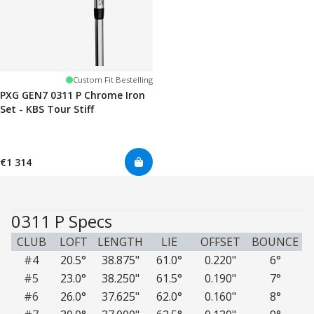
Custom Fit Bestelling
PXG GEN7 0311 P Chrome Iron
Set - KBS Tour Stiff
€1 314
0311 P Specs
CLUB
LOFT
LENGTH
LIE
OFFSET
BOUNCE
#4
20.5°
38.875"
61.0°
0.220"
6°
#5
23.0°
38.250"
61.5°
0.190"
7°
#6
26.0°
37.625"
62.0°
0.160"
8°