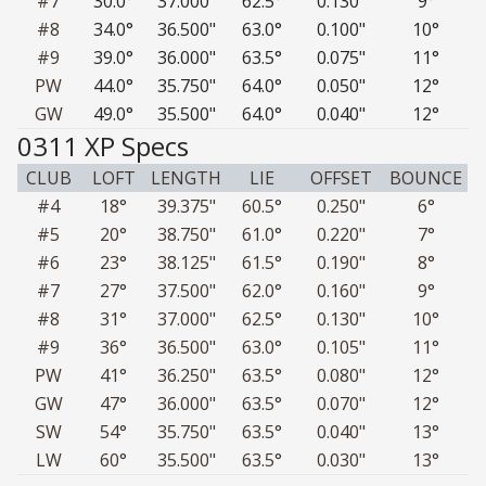
#7
30.0°
37.000"
62.5°
0.130"
9°
#8
34.0°
36.500"
63.0°
0.100"
10°
#9
39.0°
36.000"
63.5°
0.075"
11°
PW
44.0°
35.750"
64.0°
0.050"
12°
GW
49.0°
35.500"
64.0°
0.040"
12°
0311 XP Specs
CLUB
LOFT
LENGTH
LIE
OFFSET
BOUNCE
#4
18°
39.375"
60.5°
0.250"
6°
#5
20°
38.750"
61.0°
0.220"
7°
#6
23°
38.125"
61.5°
0.190"
8°
#7
27°
37.500"
62
.0
°
0.160"
9°
#8
31°
37.000"
62.5°
0.130"
10°
#9
36°
36.500"
63
.0
°
0.105"
11°
PW
41°
36.250"
63.5°
0.080"
12°
GW
47°
36.000"
63.5°
0.070"
12°
SW
54°
35.750"
63.5°
0.040"
13°
LW
60°
35.500"
63.5°
0.030"
13°