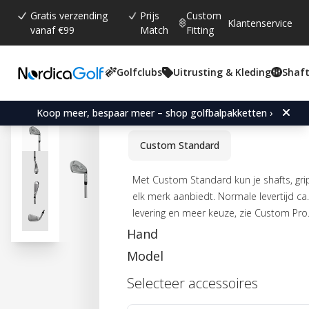
Gratis verzending
Prijs
Custom
Klantenservice
vanaf €99
Match
Fitting
Golfclubs
Uitrusting & Kleding
Shaft
Gemiddelde beoordeling:
0.0
(
aantal stemmen:
0
)
PXG GEN7 0311 P Chrome
Koop meer, bespaar meer – shop golfbalpakketten ›
Custom Standard
Met Custom Standard kun je shafts, gri
elk merk aanbiedt. Normale levertijd ca
levering en meer keuze, zie Custom Pro
Hand
Model
Selecteer accessoires