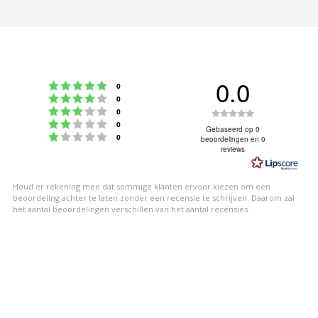
0.0
Beoordeling: 5 uit 5 sterren
stemmen
0
Beoordeling: 4 uit 5 sterren
stemmen
0
Beoordeling: 3 uit 5 sterren
Beoordeling
stemmen
0
Beoordeling: 2 uit 5 sterren
stemmen
0
0.0
Gebaseerd op 0
Beoordeling: 1 uit 5 sterren
stemmen
0
beoordelingen en 0
uit
reviews
5
sterren
Houd er rekening mee dat sommige klanten ervoor kiezen om een
beoordeling achter te laten zonder een recensie te schrijven. Daarom zal
het aantal beoordelingen verschillen van het aantal recensies.