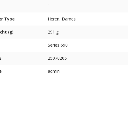
1
er Type
Heren, Dames
cht (g)
291 g
e
Series 690
2
25070205
e
admin