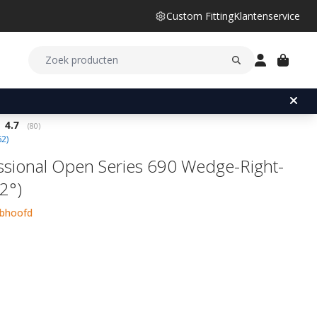
Custom Fitting
Klantenservice
Gemiddelde beoordeling:
4.7
(
aantal stemmen:
80
)
62
)
ssional Open Series 690 Wedge-Right-
2°)
ubhoofd