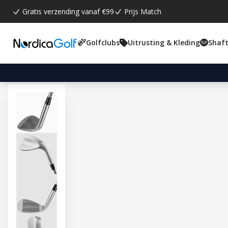
Gratis verzending vanaf €99
Prijs Match
Golfclubs
Uitrusting & Kleding
Shaft