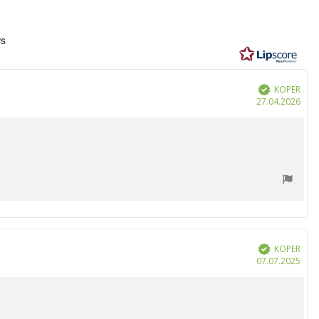
eling:
ws
n
KOPER
Geverifieerd
Aan
27.04.2026
KOPER
Geverifieerd
Aan
07.07.2025