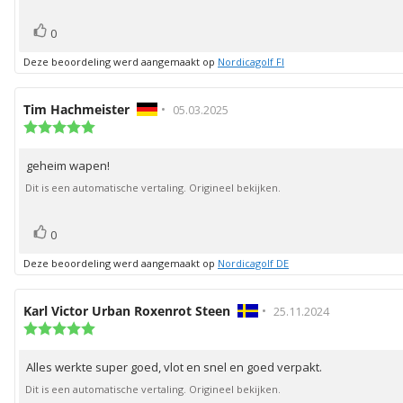
stem(men)
Stem
0
omhoog
Deze beoordeling werd aangemaakt op
Nordicagolf FI
Auteur
Tim Hachmeister
•
Beoordelingsdatum:
05.03.2025
van
Beoordeling:
5.0
deze
uit
beoordeling:
geheim wapen!
Beoordelingstekst:
5
sterren
Dit is een automatische vertaling. Origineel bekijken.
stem(men)
Stem
0
omhoog
Deze beoordeling werd aangemaakt op
Nordicagolf DE
Auteur
Karl Victor Urban Roxenrot Steen
•
Beoordelingsdatum:
25.11.2024
van
Beoordeling:
5.0
deze
uit
beoordeling:
Alles werkte super goed, vlot en snel en goed verpakt.
Beoordelingstekst:
5
sterren
Dit is een automatische vertaling. Origineel bekijken.