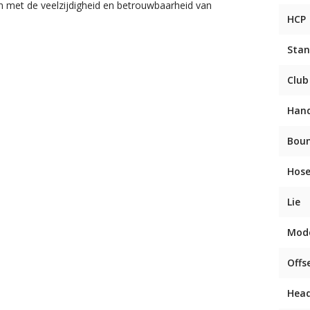
en met de veelzijdigheid en betrouwbaarheid van
HCP
Stan
Club
Han
Bou
Hose
Lie
Mod
Offs
Head