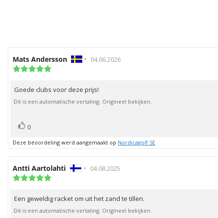
Auteur
Mats Andersson
•
Beoordelingsdatum:
04.06.2026
van
Beoordeling:
5.0
deze
uit
beoordeling:
Goede clubs voor deze prijs!
Beoordelingstekst:
5
sterren
Dit is een automatische vertaling. Origineel bekijken.
stem(men)
Stem
0
omhoog
Deze beoordeling werd aangemaakt op
Nordicagolf SE
Auteur
Antti Aartolahti
•
Beoordelingsdatum:
04.08.2025
van
Beoordeling:
5.0
deze
uit
beoordeling:
Een geweldig racket om uit het zand te tillen.
Beoordelingstekst:
5
sterren
Dit is een automatische vertaling. Origineel bekijken.