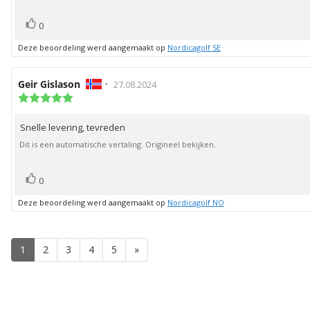
stem(men)
Stem
0
omhoog
Deze beoordeling werd aangemaakt op
Nordicagolf SE
Auteur
Geir Gislason
•
Beoordelingsdatum:
27.08.2024
van
Beoordeling:
5.0
deze
uit
beoordeling:
Snelle levering, tevreden
Beoordelingstekst:
5
sterren
Dit is een automatische vertaling. Origineel bekijken.
stem(men)
Stem
0
omhoog
Deze beoordeling werd aangemaakt op
Nordicagolf NO
1
2
3
4
5
»