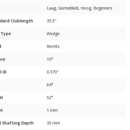
Laag, Gemiddeld, Hoog, Beginners
dard Clublength
35.5"
 Type
Wedge
d
Rechts
nce
10°
l ID
0.370"
64°
el
52°
et
1 mm
 Shafting Depth
35 mm