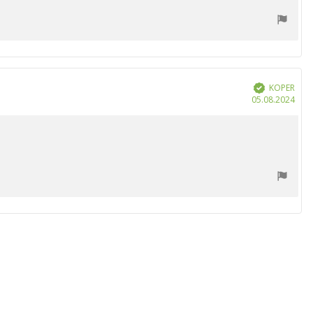
KOPER
Geverifieerd
Aan
05.08.2024