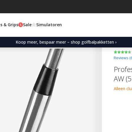
s & Grips
Sale
Simulatoren
Koop meer, bespaar meer – shop golfbalpakketten ›
Reviews (
Profe
AW (5
Alleen cl