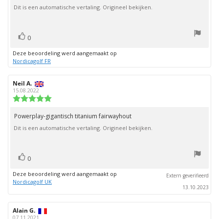
5
Dit is een automatische vertaling. Origineel bekijken.
sterren
stem(men)
Stem
0
omhoog
Deze beoordeling werd aangemaakt op
Nordicagolf FR
Auteur
Neil A.
Beoordelingsdatum:
van
15.08.2022
deze
Beoordeling:
beoordeling:
5.0
uit
Powerplay-gigantisch titanium fairwayhout
Beoordelingstekst:
5
Dit is een automatische vertaling. Origineel bekijken.
sterren
stem(men)
Stem
0
omhoog
Deze beoordeling werd aangemaakt op
Extern geverifieerd
Nordicagolf UK
13.10.2023
Auteur
Alain G.
Beoordelingsdatum:
van
07.11.2021