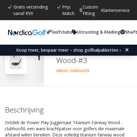
Gratis verzending
Prijs
Custom
Klantenservice
vanaf €99
Match
Fitting
Golfclubs
Uitrusting & Kleding
Shaft
Gemiddelde beoordeling:
4.8
(
aantal stemmen:
4
)
Reviews (
4
)
Power Play Juggernaut Ti
Koop meer, bespaar meer – shop golfbalpakketten ›
Wood-#3
Alleen clubhoofd
Beschrijving
Ontdek de Power Play Juggernaut Titanium Fairway Wood -
clubhoofd, een ware krachtpatser voor golfers die maximale
afstand willen bereiken. Deze volledig titanium fairway wood