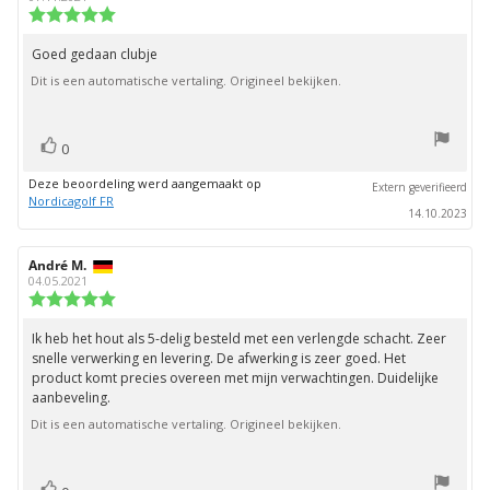
deze
Beoordeling:
beoordeling:
5.0
uit
Goed gedaan clubje
Beoordelingstekst:
5
Dit is een automatische vertaling. Origineel bekijken.
sterren
stem(men)
Stem
0
omhoog
Deze beoordeling werd aangemaakt op
Extern geverifieerd
Nordicagolf FR
14.10.2023
Auteur
André M.
Beoordelingsdatum:
van
04.05.2021
deze
Beoordeling:
beoordeling:
5.0
uit
Ik heb het hout als 5-delig besteld met een verlengde schacht. Zeer
Beoordelingstekst:
5
snelle verwerking en levering. De afwerking is zeer goed. Het
sterren
product komt precies overeen met mijn verwachtingen. Duidelijke
aanbeveling.
Dit is een automatische vertaling. Origineel bekijken.
stem(men)