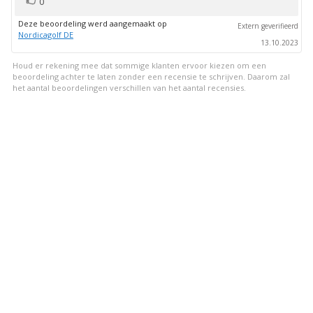
Stem
0
omhoog
Deze beoordeling werd aangemaakt op
Extern geverifieerd
Nordicagolf DE
13.10.2023
Houd er rekening mee dat sommige klanten ervoor kiezen om een
beoordeling achter te laten zonder een recensie te schrijven. Daarom zal
het aantal beoordelingen verschillen van het aantal recensies.