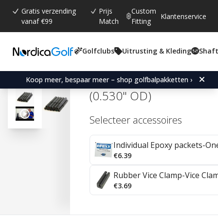
Gratis verzending
Prijs
Custom
Klantenservice
vanaf €99
Match
Fitting
Golfclubs
Uitrusting & Kleding
Shaft
Gemiddelde beoordeling:
4.7
(
aantal stemmen:
182
)
Reviews (
105
)
Parage Golf Graphite Sh
Koop meer, bespaar meer – shop golfbalpakketten ›
(0.530" OD)
Selecteer accessoires
Individual Epoxy packets-On
€6.39
Rubber Vice Clamp-Vice Cla
€3.69