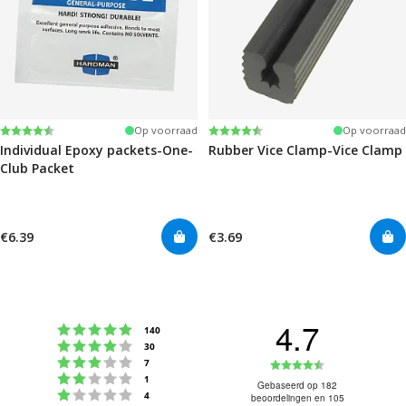
Beoordeling:
4.6 uit 5 sterren
Beoordeling:
4.6 uit 5 sterren
Op voorraad
Op voorraad
Individual Epoxy packets-One-
Rubber Vice Clamp-Vice Clamp
Club Packet
€6.39
€3.69
4.7
Beoordeling: 5 uit 5 sterren
stemmen
140
Beoordeling: 4 uit 5 sterren
stemmen
30
Beoordeling: 3 uit 5 sterren
Beoordeling
stemmen
7
Beoordeling: 2 uit 5 sterren
stemmen
1
4.7
Gebaseerd op 182
Beoordeling: 1 uit 5 sterren
stemmen
4
beoordelingen en 105