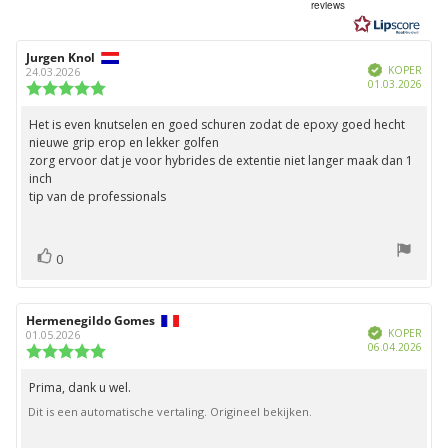
uit
reviews
5
sterren
Auteur
Jurgen Knol
Beoordelingsdatum:
Geverifieerd
van
KOPER
24.03.2026
Aank
01.03.2026
deze
Beoordeling:
beoordeling:
5.0
uit
Het is even knutselen en goed schuren zodat de epoxy goed hecht
Beoordelingstekst:
5
nieuwe grip erop en lekker golfen
sterren
zorg ervoor dat je voor hybrides de extentie niet langer maak dan 1
inch
tip van de professionals
stem(men)
Stem
0
omhoog
Auteur
Hermenegildo Gomes
Beoordelingsdatum:
Geverifieerd
van
KOPER
01.05.2026
Aank
06.04.2026
deze
Beoordeling:
beoordeling:
5.0
uit
Prima, dank u wel.
Beoordelingstekst:
5
Dit is een automatische vertaling. Origineel bekijken.
sterren