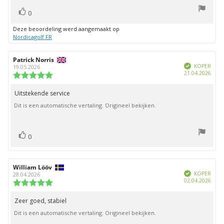
stem(men)
Stem
0
omhoog
Deze beoordeling werd aangemaakt op
Nordicagolf FR
Auteur
Patrick Norris
Beoordelingsdatum:
Geverifieerd
van
KOPER
19.05.2026
Aank
21.04.2026
deze
Beoordeling:
beoordeling:
5.0
uit
Uitstekende service
Beoordelingstekst:
5
Dit is een automatische vertaling. Origineel bekijken.
sterren
stem(men)
Stem
0
omhoog
Auteur
William Lööv
Beoordelingsdatum:
Geverifieerd
van
KOPER
28.04.2026
Aank
02.04.2026
deze
Beoordeling:
beoordeling:
5.0
uit
Zeer goed, stabiel
Beoordelingstekst:
5
Dit is een automatische vertaling. Origineel bekijken.
sterren