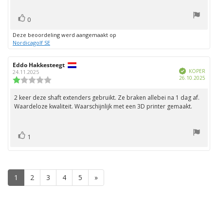
stem(men)
Stem
0
omhoog
Deze beoordeling werd aangemaakt op
Nordicagolf SE
Auteur
Eddo Hakkesteegt
Beoordelingsdatum:
Geverifieerd
van
KOPER
24.11.2025
Aank
26.10.2025
deze
Beoordeling:
beoordeling:
1.0
uit
2 keer deze shaft extenders gebruikt. Ze braken allebei na 1 dag af.
Beoordelingstekst:
5
Waardeloze kwaliteit. Waarschijnlijk met een 3D printer gemaakt.
sterren
stem(men)
Stem
1
omhoog
1
2
3
4
5
»