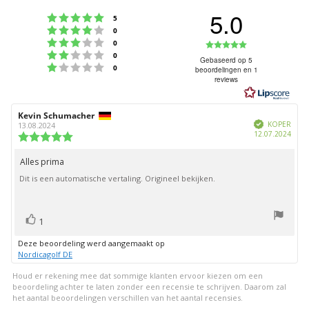
5.0
Beoordeling: 5 uit 5 sterren
stemmen
5
Beoordeling: 4 uit 5 sterren
stemmen
0
Beoordeling: 3 uit 5 sterren
Beoordeling
stemmen
0
Beoordeling: 2 uit 5 sterren
stemmen
0
5.0
Gebaseerd op 5
Beoordeling: 1 uit 5 sterren
stemmen
0
beoordelingen en 1
uit
reviews
5
sterren
Auteur
Kevin Schumacher
Beoordelingsdatum:
Geverifieerd
van
KOPER
13.08.2024
Aank
12.07.2024
deze
Beoordeling:
beoordeling:
5.0
uit
Alles prima
Beoordelingstekst:
5
Dit is een automatische vertaling. Origineel bekijken.
sterren
stem(men)
Stem
1
omhoog
Deze beoordeling werd aangemaakt op
Nordicagolf DE
Houd er rekening mee dat sommige klanten ervoor kiezen om een
beoordeling achter te laten zonder een recensie te schrijven. Daarom zal
het aantal beoordelingen verschillen van het aantal recensies.