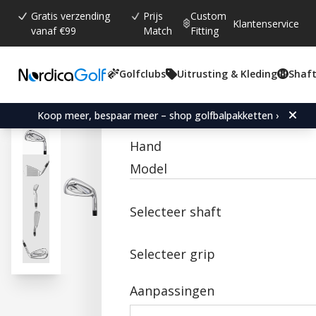
Gratis verzending
Prijs
Custom
Klantenservice
vanaf €99
Match
Fitting
Golfclubs
Uitrusting & Kleding
Shaft
Gemiddelde beoordeling:
5.0
(
aantal stemmen:
5
)
Reviews (
1
)
Mizuno JPX 925 Hot Metal
Koop meer, bespaar meer – shop golfbalpakketten ›
Hand
Model
Selecteer shaft
Selecteer grip
Aanpassingen