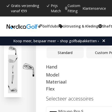
Gratis verzending
Prijs
Custom
Klantenservice
vanaf €99
Match
Fitting
Golfclubs
Uitrusting & Kleding
Shaft
Gemiddelde beoordeling:
5.0
(
aantal stemmen:
5
)
Reviews (
1
)
Mizuno JPX 925 Hot Meta
Koop meer, bespaar meer – shop golfbalpakketten ›
Standard
Custom P
Hand
Model
Materiaal
Flex
Selecteer accessoires
Mizuno Pro S