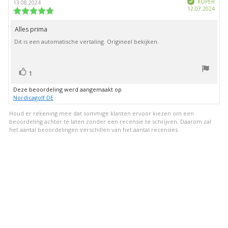
van
KOPER
13.08.2024
Aank
12.07.2024
deze
Beoordeling:
beoordeling:
5.0
uit
Alles prima
Beoordelingstekst:
5
Dit is een automatische vertaling. Origineel bekijken.
sterren
stem(men)
Stem
1
omhoog
Deze beoordeling werd aangemaakt op
Nordicagolf DE
Houd er rekening mee dat sommige klanten ervoor kiezen om een
beoordeling achter te laten zonder een recensie te schrijven. Daarom zal
het aantal beoordelingen verschillen van het aantal recensies.