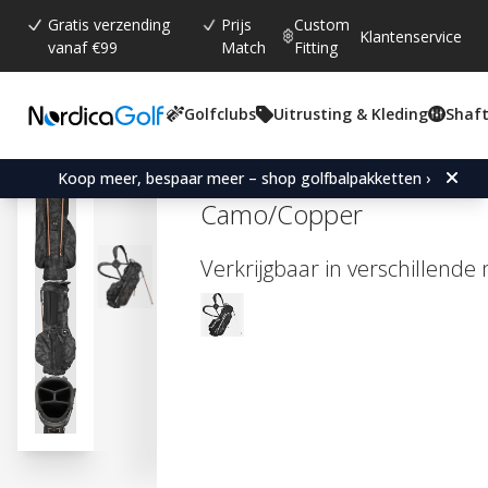
Gratis verzending
Prijs
Custom
Klantenservice
vanaf €99
Match
Fitting
Golfclubs
Uitrusting & Kleding
Shaft
Gemiddelde beoordeling:
4.6
(
aantal stemmen:
5
)
Mizuno BR-D3 25 Stand B
Koop meer, bespaar meer – shop golfbalpakketten ›
Camo/Copper
Verkrijgbaar in verschillende