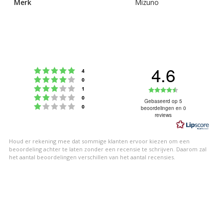
Merk
Mizuno
4.6
Beoordeling: 5 uit 5 sterren
stemmen
4
Beoordeling: 4 uit 5 sterren
stemmen
0
Beoordeling: 3 uit 5 sterren
Beoordeling
stemmen
1
Beoordeling: 2 uit 5 sterren
stemmen
0
4.6
Gebaseerd op 5
Beoordeling: 1 uit 5 sterren
stemmen
0
beoordelingen en 0
uit
reviews
5
sterren
Houd er rekening mee dat sommige klanten ervoor kiezen om een
beoordeling achter te laten zonder een recensie te schrijven. Daarom zal
het aantal beoordelingen verschillen van het aantal recensies.