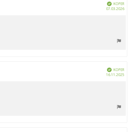
KOPER
Geverifieerd
Aan
07.03.2026
KOPER
Geverifieerd
Aan
16.11.2025