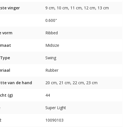
ste vinger
9 cm, 10 cm, 11 cm, 12 cm, 13 cm
0.600"
e vorm
Ribbed
 maat
Midsize
 Type
Swing
riaal
Rubber
tte van de hand
20 cm, 21 cm, 22 cm, 23 cm
cht (g)
44
e
Super Light
2
10090103