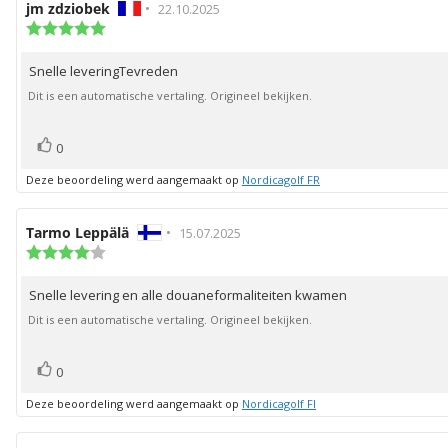
Auteur
jm zdziobek
•
Beoordelingsdatum:
22.10.2025
van
Beoordeling:
5.0
deze
uit
beoordeling:
Snelle leveringTevreden
Beoordelingstekst:
5
sterren
Dit is een automatische vertaling. Origineel bekijken.
stem(men)
Stem
0
omhoog
Deze beoordeling werd aangemaakt op
Nordicagolf FR
Auteur
Tarmo Leppälä
•
Beoordelingsdatum:
15.07.2025
van
Beoordeling:
4.0
deze
uit
beoordeling:
Snelle levering en alle douaneformaliteiten kwamen
Beoordelingstekst:
5
sterren
Dit is een automatische vertaling. Origineel bekijken.
stem(men)
Stem
0
omhoog
Deze beoordeling werd aangemaakt op
Nordicagolf FI