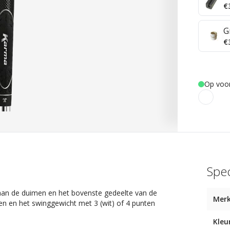
€
G
€
Op voo
Spec
t aan de duimen en het bovenste gedeelte van de
Mer
en en het swinggewicht met 3 (wit) of 4 punten
Kleu