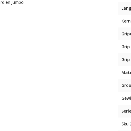
ard en Jumbo.
Lang
Kern
Grip
Grip
Grip
Mate
Groo
Gewi
Seri
Sku 