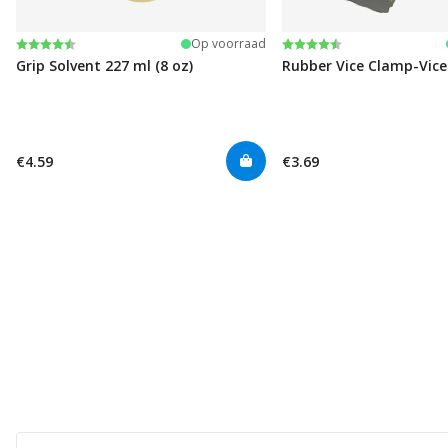
Beoordeling:
4.6 uit 5 sterren
Beoordeling:
4.6 uit 5 sterren
Op voorraad
Grip Solvent 227 ml (8 oz)
Rubber Vice Clamp-Vic
€4.59
€3.69