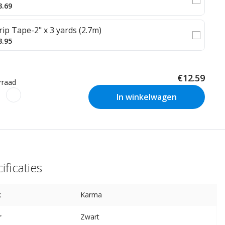
3.69
rip Tape-2" x 3 yards (2.7m)
3.95
€12.59
rraad
In winkelwagen
ificaties
k
Karma
r
Zwart