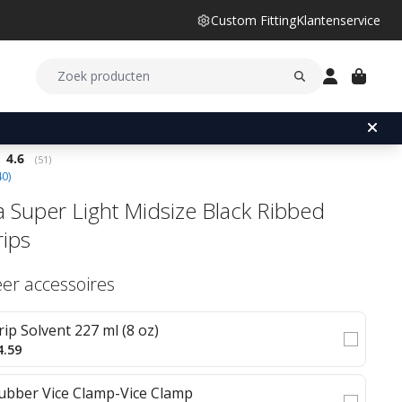
Custom Fitting
Klantenservice
Gemiddelde beoordeling:
4.6
(
aantal stemmen:
51
)
40
)
 Super Light Midsize Black Ribbed
rips
eer accessoires
rip Solvent 227 ml (8 oz)
4.59
ubber Vice Clamp-Vice Clamp