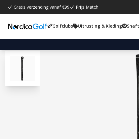
Gratis verzending vanaf €99
Prijs Match
Golfclubs
Uitrusting & Kleding
Shaft