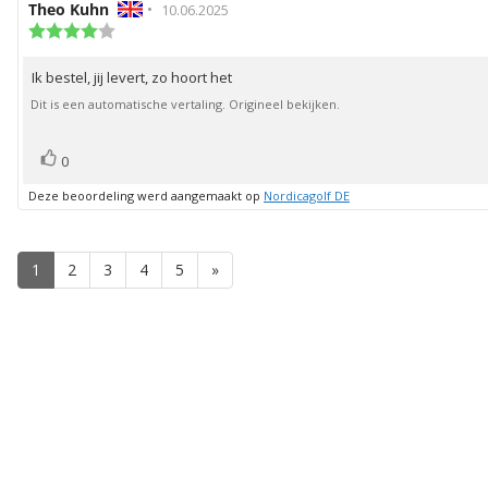
Auteur
Theo Kuhn
•
Beoordelingsdatum:
10.06.2025
van
Beoordeling:
4.0
deze
uit
beoordeling:
Ik bestel, jij levert, zo hoort het
Beoordelingstekst:
5
sterren
Dit is een automatische vertaling. Origineel bekijken.
stem(men)
Stem
0
omhoog
Deze beoordeling werd aangemaakt op
Nordicagolf DE
1
2
3
4
5
»