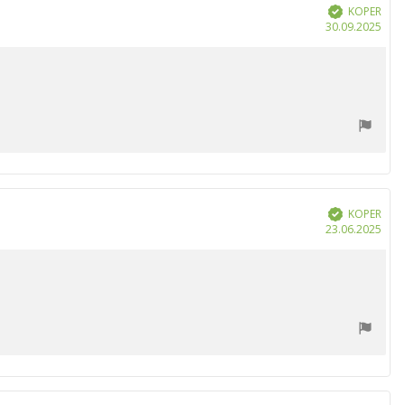
KOPER
Geverifieerd
Aan
30.09.2025
KOPER
Geverifieerd
Aan
23.06.2025