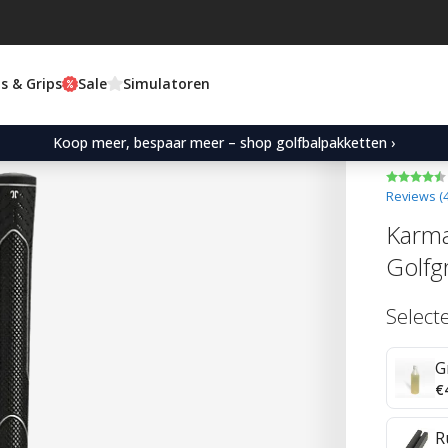
s & Grips
Sale
Simulatoren
Koop meer, bespaar meer – shop golfbalpakketten ›
Reviews (
Karma
Golfg
Select
G
€
R