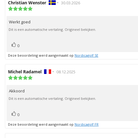
Auteur
Christian Wenster
•
Beoordelingsdatum:
30.03.2026
van
Beoordeling:
5.0
deze
uit
beoordeling:
Werkt goed
Beoordelingstekst:
5
sterren
Dit is een automatische vertaling. Origineel bekijken.
stem(men)
Stem
0
omhoog
Deze beoordeling werd aangemaakt op
Nordicagolf SE
Auteur
Michel Radamel
•
Beoordelingsdatum:
08.12.2025
van
Beoordeling:
5.0
deze
uit
beoordeling:
Akkoord
Beoordelingstekst:
5
sterren
Dit is een automatische vertaling. Origineel bekijken.
stem(men)
Stem
0
omhoog
Deze beoordeling werd aangemaakt op
Nordicagolf FR