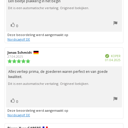
Een beetje plakkerig in het begin
Beoordelingstekst:
5
Dit is een automatische vertaling. Origineel bekijken.
sterren
stem(men)
Stem
0
omhoog
Deze beoordeling werd aangemaakt op
Nordicagolf DE
Auteur
Jonas Schmidt
Beoordelingsdatum:
Geverifieerd
van
KOPER
27.04.2025
Aank
01.04.2025
deze
Beoordeling:
beoordeling:
5.0
uit
Alles verliep prima, de goederen waren perfect en van goede
Beoordelingstekst:
5
kwaliteit.
sterren
Dit is een automatische vertaling. Origineel bekijken.
stem(men)
Stem
0
omhoog
Deze beoordeling werd aangemaakt op
Nordicagolf DE