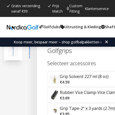
Gratis verzending
Prijs
Custom
Klantenservice
vanaf €99
Match
Fitting
Golfclubs
Uitrusting & Kleding
Shaft
Gemiddelde beoordeling:
4.4
(
aantal stemmen:
41
)
Reviews (
24
)
Karma Sparkle Undersize
Koop meer, bespaar meer – shop golfbalpakketten ›
Golfgrips
Selecteer accessoires
Grip Solvent 227 ml (8 oz)
€4.59
Rubber Vice Clamp-Vice Cla
€3.69
Grip Tape-2" x 3 yards (2.7m)
€3.95