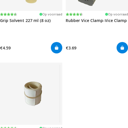
Beoordeling:
4.6 uit 5 sterren
Beoordeling:
4.6 uit 5 sterren
Op voorraad
Op voorraad
Grip Solvent 227 ml (8 oz)
Rubber Vice Clamp-Vice Clamp
€4.59
€3.69