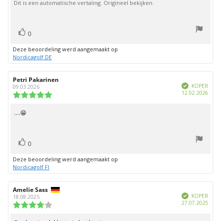
Dit is een automatische vertaling. Origineel bekijken.
sterren
stem(men)
Stem
0
omhoog
Deze beoordeling werd aangemaakt op
Nordicagolf DE
Auteur
Petri Pakarinen
Beoordelingsdatum:
Geverifieerd
van
KOPER
09.03.2026
Aank
12.02.2026
deze
Beoordeling:
beoordeling:
5.0
uit
....😁
Beoordelingstekst:
5
sterren
stem(men)
Stem
0
omhoog
Deze beoordeling werd aangemaakt op
Nordicagolf FI
Auteur
Amelie Sass
Beoordelingsdatum:
Geverifieerd
van
KOPER
18.08.2025
Aank
27.07.2025
deze
Beoordeling:
beoordeling:
4.0
uit