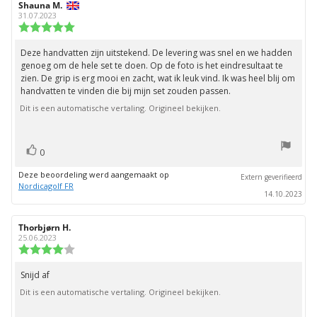
Auteur
Shauna M.
Beoordelingsdatum:
van
31.07.2023
deze
Beoordeling:
beoordeling:
5.0
uit
Deze handvatten zijn uitstekend. De levering was snel en we hadden
Beoordelingstekst:
5
genoeg om de hele set te doen. Op de foto is het eindresultaat te
sterren
zien. De grip is erg mooi en zacht, wat ik leuk vind. Ik was heel blij om
handvatten te vinden die bij mijn set zouden passen.
Dit is een automatische vertaling. Origineel bekijken.
stem(men)
Stem
0
omhoog
Deze beoordeling werd aangemaakt op
Extern geverifieerd
Nordicagolf FR
14.10.2023
Auteur
Thorbjørn H.
Beoordelingsdatum:
van
25.06.2023
deze
Beoordeling:
beoordeling:
4.0
uit
Snijd af
Beoordelingstekst:
5
Dit is een automatische vertaling. Origineel bekijken.
sterren