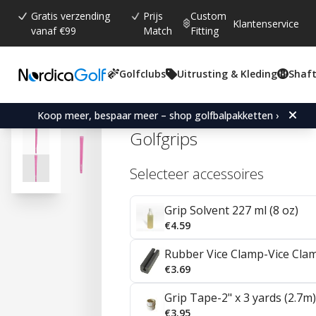
Gratis verzending
Prijs
Custom
Klantenservice
vanaf €99
Match
Fitting
Golfclubs
Uitrusting & Kleding
Shaft
Gemiddelde beoordeling:
4.8
(
aantal stemmen:
23
)
Reviews (
17
)
Karma Pink Velvet Under
Koop meer, bespaar meer – shop golfbalpakketten ›
Golfgrips
Selecteer accessoires
Grip Solvent 227 ml (8 oz)
€4.59
Rubber Vice Clamp-Vice Cla
€3.69
Grip Tape-2" x 3 yards (2.7m)
€3.95