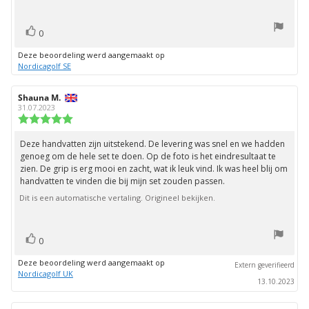
stem(men)
Stem
0
omhoog
Deze beoordeling werd aangemaakt op
Nordicagolf SE
Auteur
Shauna M.
Beoordelingsdatum:
van
31.07.2023
deze
Beoordeling:
beoordeling:
5.0
uit
Deze handvatten zijn uitstekend. De levering was snel en we hadden
Beoordelingstekst:
5
genoeg om de hele set te doen. Op de foto is het eindresultaat te
sterren
zien. De grip is erg mooi en zacht, wat ik leuk vind. Ik was heel blij om
handvatten te vinden die bij mijn set zouden passen.
Dit is een automatische vertaling. Origineel bekijken.
stem(men)
Stem
0
omhoog
Deze beoordeling werd aangemaakt op
Extern geverifieerd
Nordicagolf UK
13.10.2023