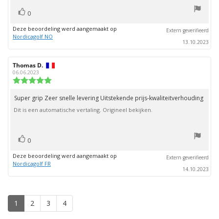
stem(men)
Stem
0
omhoog
Deze beoordeling werd aangemaakt op
Extern geverifieerd
Nordicagolf NO
13.10.2023
Auteur
Thomas D.
Beoordelingsdatum:
van
06.06.2023
deze
Beoordeling:
beoordeling:
5.0
uit
Super grip Zeer snelle levering Uitstekende prijs-kwaliteitverhouding
Beoordelingstekst:
5
Dit is een automatische vertaling. Origineel bekijken.
sterren
stem(men)
Stem
0
omhoog
Deze beoordeling werd aangemaakt op
Extern geverifieerd
Nordicagolf FR
14.10.2023
1
2
3
4