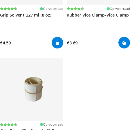
Beoordeling:
4.6 uit 5 sterren
Beoordeling:
4.6 uit 5 sterren
Op voorraad
Op voorraad
Grip Solvent 227 ml (8 oz)
Rubber Vice Clamp-Vice Clamp
€4.59
€3.69
Beoordeling:
4.5 uit 5 sterren
Op voorraad