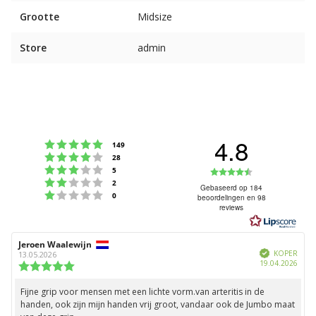
Grootte
Midsize
Store
admin
4.8
Beoordeling: 5 uit 5 sterren
stemmen
149
Beoordeling: 4 uit 5 sterren
stemmen
28
Beoordeling: 3 uit 5 sterren
Beoordeling
stemmen
5
Beoordeling: 2 uit 5 sterren
stemmen
2
4.8
Gebaseerd op 184
Beoordeling: 1 uit 5 sterren
stemmen
0
beoordelingen en 98
uit
reviews
5
sterren
Auteur
Jeroen Waalewijn
Beoordelingsdatum:
Geverifieerd
van
KOPER
13.05.2026
Aank
19.04.2026
deze
Beoordeling:
beoordeling:
5.0
uit
Fijne grip voor mensen met een lichte vorm.van arteritis in de
Beoordelingstekst:
5
handen, ook zijn mijn handen vrij groot, vandaar ook de Jumbo maat
sterren