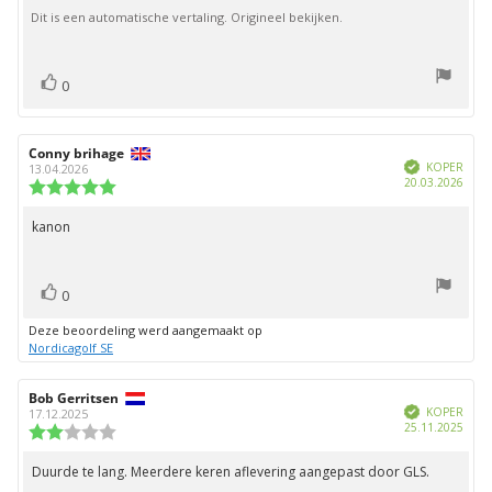
5
Dit is een automatische vertaling. Origineel bekijken.
sterren
stem(men)
Stem
0
omhoog
Auteur
Conny brihage
Beoordelingsdatum:
Geverifieerd
van
KOPER
13.04.2026
Aank
20.03.2026
deze
Beoordeling:
beoordeling:
5.0
uit
kanon
Beoordelingstekst:
5
sterren
stem(men)
Stem
0
omhoog
Deze beoordeling werd aangemaakt op
Nordicagolf SE
Auteur
Bob Gerritsen
Beoordelingsdatum:
Geverifieerd
van
KOPER
17.12.2025
Aank
25.11.2025
deze
Beoordeling:
beoordeling:
2.0
uit
Duurde te lang. Meerdere keren aflevering aangepast door GLS.
Beoordelingstekst:
5