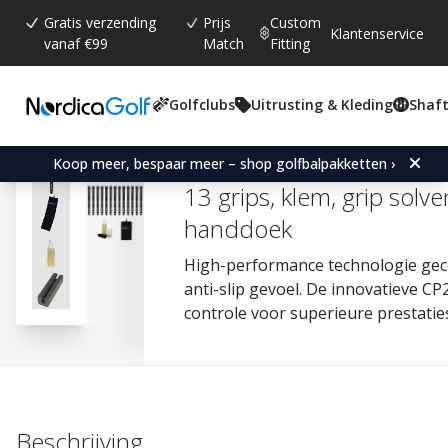
Gratis verzending
Prijs
Custom
Klantenservice
vanaf €99
Match
Fitting
Golfclubs
Uitrusting & Kleding
Shaft
Gemiddelde beoordeling:
4.8
(
aantal stemmen:
184
)
Reviews (
98
)
Golf Pride CP2 Wrap Midsi
Koop meer, bespaar meer – shop golfbalpakketten ›
13 grips, klem, grip solve
handdoek
High-performance technologie ge
anti-slip gevoel. De innovatieve CP
controle voor superieure prestatie
Beschrijving