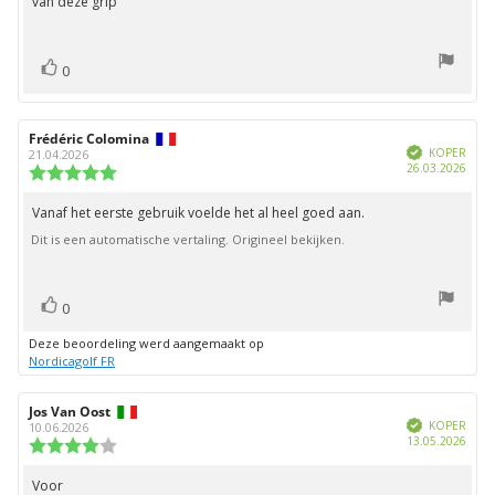
van deze grip
stem(men)
Stem
0
omhoog
Auteur
Frédéric Colomina
Beoordelingsdatum:
Geverifieerd
van
KOPER
21.04.2026
Aank
26.03.2026
deze
Beoordeling:
beoordeling:
5.0
uit
Vanaf het eerste gebruik voelde het al heel goed aan.
Beoordelingstekst:
5
Dit is een automatische vertaling. Origineel bekijken.
sterren
stem(men)
Stem
0
omhoog
Deze beoordeling werd aangemaakt op
Nordicagolf FR
Auteur
Jos Van Oost
Beoordelingsdatum:
Geverifieerd
van
KOPER
10.06.2026
Aank
13.05.2026
deze
Beoordeling:
beoordeling:
4.0
uit
Voor
Beoordelingstekst: