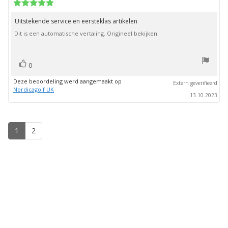
deze
Beoordeling:
beoordeling:
5.0
uit
Uitstekende service en eersteklas artikelen
Beoordelingstekst:
5
Dit is een automatische vertaling. Origineel bekijken.
sterren
stem(men)
Stem
0
omhoog
Deze beoordeling werd aangemaakt op
Extern geverifieerd
Nordicagolf UK
13.10.2023
1
2