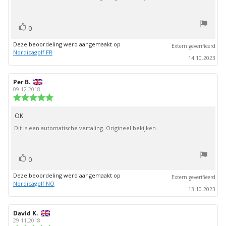
stem(men)
Stem
0
omhoog
Deze beoordeling werd aangemaakt op
Extern geverifieerd
Nordicagolf FR
14.10.2023
Auteur
Per B.
Beoordelingsdatum:
van
09.12.2018
deze
Beoordeling:
beoordeling:
5.0
uit
OK
Beoordelingstekst:
5
Dit is een automatische vertaling. Origineel bekijken.
sterren
stem(men)
Stem
0
omhoog
Deze beoordeling werd aangemaakt op
Extern geverifieerd
Nordicagolf NO
13.10.2023
Auteur
David K.
Beoordelingsdatum:
van
29.11.2018