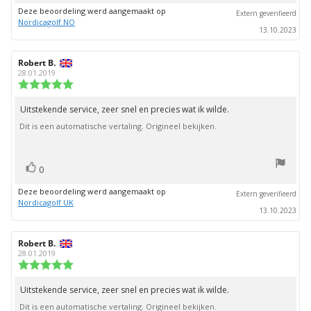
omhoog
Deze beoordeling werd aangemaakt op
Extern geverifieerd
Nordicagolf NO
13.10.2023
Auteur
Robert B.
Beoordelingsdatum:
van
28.01.2019
deze
Beoordeling:
beoordeling:
5.0
uit
Uitstekende service, zeer snel en precies wat ik wilde.
Beoordelingstekst:
5
Dit is een automatische vertaling. Origineel bekijken.
sterren
stem(men)
Stem
0
omhoog
Deze beoordeling werd aangemaakt op
Extern geverifieerd
Nordicagolf UK
13.10.2023
Auteur
Robert B.
Beoordelingsdatum:
van
28.01.2019
deze
Beoordeling:
beoordeling:
5.0
uit
Uitstekende service, zeer snel en precies wat ik wilde.
Beoordelingstekst:
5
Dit is een automatische vertaling. Origineel bekijken.
sterren