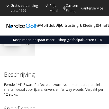
Gratis verzending
Prijs
Custom
Klantenservice
vanaf €99
Match
Fitting
Golfclubs
Uitrusting & Kleding
Shaft
Gemiddelde beoordeling:
4.4
(
aantal stemmen:
9
)
Reviews (
6
)
Ferrule 1/4" Black-Driver
Koop meer, bespaar meer – shop golfbalpakketten ›
Beschrijving
Ferrule 1/4" Zwart: Perfecte pasvorm voor standaard parallelle
shafts. Ideaal voor ijzers, drivers en fairway woods. Verpakt per
12 stuks.
Specificaties