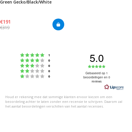
Green Gecko/Black/White
€191
€319
5.0
Beoordeling: 5 uit 5 sterren
stemmen
1
Beoordeling: 4 uit 5 sterren
stemmen
0
Beoordeling: 3 uit 5 sterren
Beoordeling
stemmen
0
Beoordeling: 2 uit 5 sterren
stemmen
0
5.0
Gebaseerd op 1
Beoordeling: 1 uit 5 sterren
stemmen
0
beoordelingen en 0
uit
reviews
5
sterren
Houd er rekening mee dat sommige klanten ervoor kiezen om een
beoordeling achter te laten zonder een recensie te schrijven. Daarom zal
het aantal beoordelingen verschillen van het aantal recensies.