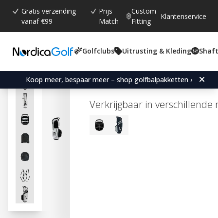
Gratis verzending
Prijs
Custom
Klantenservice
vanaf €99
Match
Fitting
Golfclubs
Uitrusting & Kleding
Shaft
Gemiddelde beoordeling:
5.0
(
aantal stemmen:
1
)
Cobra Strike Stand Bag -
Koop meer, bespaar meer – shop golfbalpakketten ›
Verkrijgbaar in verschillende