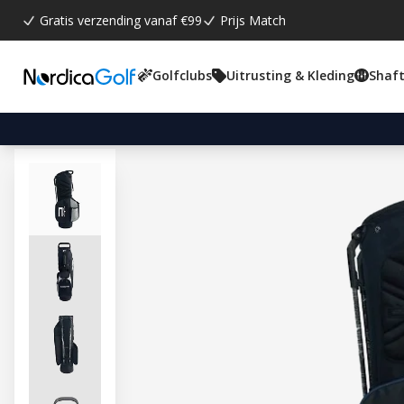
Gratis verzending vanaf €99
Prijs Match
Golfclubs
Uitrusting & Kleding
Shaft