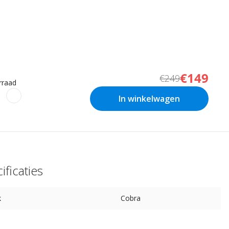
€149
€249
rraad
In winkelwagen
ificaties
k
Cobra