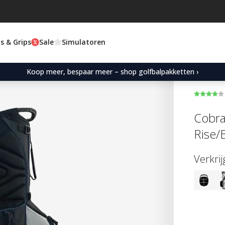
s & Grips
Sale
Simulatoren
Koop meer, bespaar meer – shop golfbalpakketten ›
Cobra
Rise/
Verkri