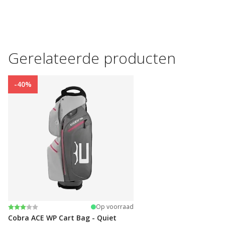
Gerelateerde producten
-40%
Beoordeling:
3.0 uit 5 sterren
Op voorraad
Cobra ACE WP Cart Bag - Quiet