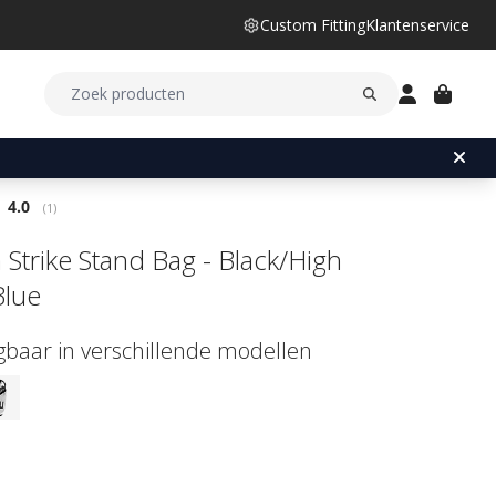
Custom Fitting
Klantenservice
Gemiddelde beoordeling:
4.0
(
aantal stemmen:
1
)
 Strike Stand Bag - Black/High
Blue
jgbaar in verschillende modellen