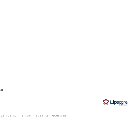
eling:
gen
n
en verschillen van het aantal recensies.