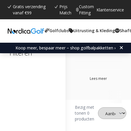
Gratis verzending
Prijs
Custom
Klantenservice
vanaf €99
Match
Fitting
Golfclubs
Uitrusting & Kleding
Shaft
Cobra F-
Max
Koop meer, bespaar meer – shop golfbalpakketten ›
Filteren
Lees meer
Bezig met
tonen 0
producten