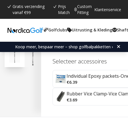
Gratis verzending
Prijs
Custom
Klantenservice
vanaf €99
Match
Fitting
Golfclubs
Uitrusting & Kleding
Shaft
Gemiddelde beoordeling:
4.7
(
aantal stemmen:
92
)
Reviews (
41
)
Aerotech SteelFiber i80 0.
Koop meer, bespaar meer – shop golfbalpakketten ›
Selecteer accessoires
Individual Epoxy packets-On
€6.39
Rubber Vice Clamp-Vice Cla
€3.69