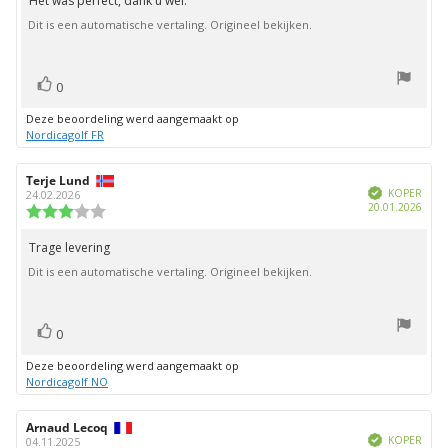
Het was perfect, dank u wel.
Beoordelingstekst:
5
Dit is een automatische vertaling. Origineel bekijken.
sterren
stem(men)
Stem
0
omhoog
Deze beoordeling werd aangemaakt op
Nordicagolf FR
Auteur
Terje Lund
Beoordelingsdatum:
Geverifieerd
van
KOPER
24.02.2026
Aank
20.01.2026
deze
Beoordeling:
beoordeling:
3.0
uit
Trage levering
Beoordelingstekst:
5
Dit is een automatische vertaling. Origineel bekijken.
sterren
stem(men)
Stem
0
omhoog
Deze beoordeling werd aangemaakt op
Nordicagolf NO
Auteur
Arnaud Lecoq
Beoordelingsdatum:
Geverifieerd
van
KOPER
04.11.2025