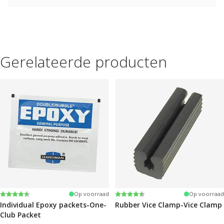
Gerelateerde producten
Beoordeling:
4.6 uit 5 sterren
Beoordeling:
4.6 uit 5 sterren
Op voorraad
Op voorraad
Individual Epoxy packets-One-
Rubber Vice Clamp-Vice Clamp
Club Packet