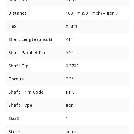
Distance
160+ m (90+ mph) – Iron 7
Flex
X-Stiff
Shaft Lengte (uncut)
41"
Shaft Parallel Tip
5.5"
Shaft Tip
0.370"
Torque
2.3°
Shaft Trim Code
IH18
Shaft Type
Iron
Sku 2
1
Store
admin