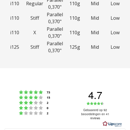
Parallel
i110
Regular
110g
Mid
Low
0,370"
Parallel
i110
Stiff
110g
Mid
Low
0,370"
Parallel
i110
X
110g
Mid
Low
0,370"
Parallel
i125
Stiff
125g
Mid
Low
0,370"
4.7
Beoordeling: 5 uit 5 sterren
stemmen
73
Beoordeling: 4 uit 5 sterren
stemmen
15
Beoordeling: 3 uit 5 sterren
Beoordeling
stemmen
2
Beoordeling: 2 uit 5 sterren
stemmen
0
4.7
Gebaseerd op 92
Beoordeling: 1 uit 5 sterren
stemmen
2
beoordelingen en 41
uit
reviews
5