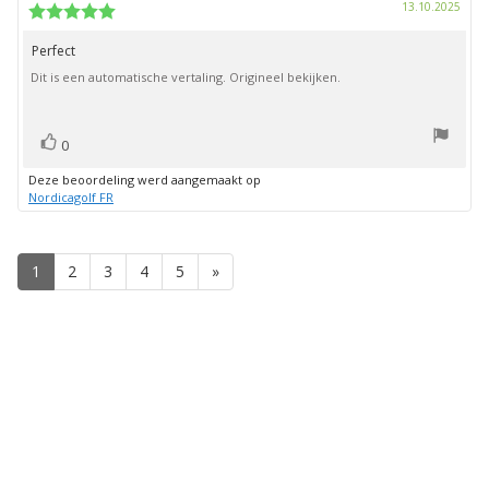
Aank
13.10.2025
deze
Beoordeling:
beoordeling:
5.0
uit
Perfect
Beoordelingstekst:
5
Dit is een automatische vertaling. Origineel bekijken.
sterren
stem(men)
Stem
0
omhoog
Deze beoordeling werd aangemaakt op
Nordicagolf FR
1
2
3
4
5
»