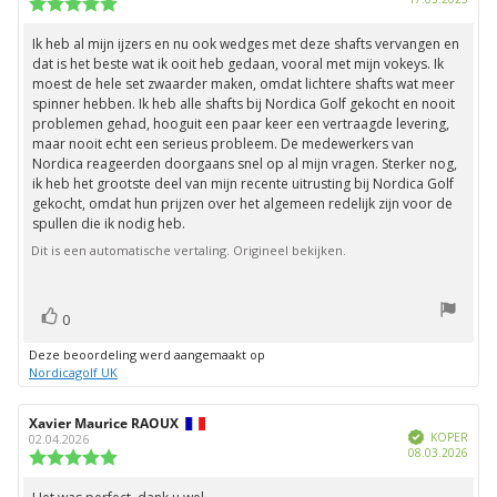
deze
Beoordeling:
beoordeling:
5.0
uit
Ik heb al mijn ijzers en nu ook wedges met deze shafts vervangen en
Beoordelingstekst:
5
dat is het beste wat ik ooit heb gedaan, vooral met mijn vokeys. Ik
sterren
moest de hele set zwaarder maken, omdat lichtere shafts wat meer
spinner hebben. Ik heb alle shafts bij Nordica Golf gekocht en nooit
problemen gehad, hooguit een paar keer een vertraagde levering,
maar nooit echt een serieus probleem. De medewerkers van
Nordica reageerden doorgaans snel op al mijn vragen. Sterker nog,
ik heb het grootste deel van mijn recente uitrusting bij Nordica Golf
gekocht, omdat hun prijzen over het algemeen redelijk zijn voor de
spullen die ik nodig heb.
Dit is een automatische vertaling. Origineel bekijken.
stem(men)
Stem
0
omhoog
Deze beoordeling werd aangemaakt op
Nordicagolf UK
Auteur
Xavier Maurice RAOUX
Beoordelingsdatum:
Geverifieerd
van
KOPER
02.04.2026
Aank
08.03.2026
deze
Beoordeling:
beoordeling:
5.0
uit