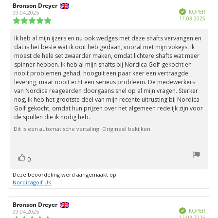
sterren
Auteur
Bronson Dreyer
Beoordelingsdatum:
Geverifieerd
van
KOPER
09.04.2025
Aank
17.03.2025
deze
Beoordeling:
beoordeling:
5.0
uit
Ik heb al mijn ijzers en nu ook wedges met deze shafts vervangen en
Beoordelingstekst:
5
dat is het beste wat ik ooit heb gedaan, vooral met mijn vokeys. Ik
sterren
moest de hele set zwaarder maken, omdat lichtere shafts wat meer
spinner hebben. Ik heb al mijn shafts bij Nordica Golf gekocht en
nooit problemen gehad, hooguit een paar keer een vertraagde
levering, maar nooit echt een serieus probleem. De medewerkers
van Nordica reageerden doorgaans snel op al mijn vragen. Sterker
nog, ik heb het grootste deel van mijn recente uitrusting bij Nordica
Golf gekocht, omdat hun prijzen over het algemeen redelijk zijn voor
de spullen die ik nodig heb.
Dit is een automatische vertaling. Origineel bekijken.
stem(men)
Stem
0
omhoog
Deze beoordeling werd aangemaakt op
Nordicagolf UK
Auteur
Bronson Dreyer
Beoordelingsdatum:
Geverifieerd
van
KOPER
09.04.2025
Aank
17.03.2025