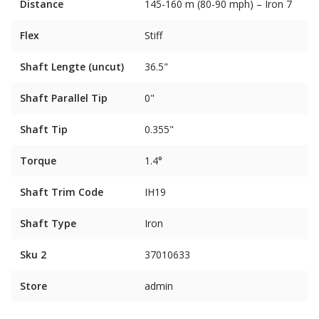
Distance
145-160 m (80-90 mph) – Iron 7
Flex
Stiff
Shaft Lengte (uncut)
36.5"
Shaft Parallel Tip
0"
Shaft Tip
0.355"
Torque
1.4°
Shaft Trim Code
IH19
Shaft Type
Iron
Sku 2
37010633
Store
admin