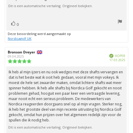
Dit is een automatische vertaling. Origineel bekijken.
stem(men)
Stem
0
omhoog
Deze beoordeling werd aangemaakt op
Nordicagolf UK
Auteur
Bronson Dreyer
Beoordelingsdatum:
Geverifieerd
van
KOPER
09.04.2025
Aank
17.03.2025
deze
Beoordeling:
beoordeling:
5.0
uit
Ik heb al mijn ijzers en nu ook wedges met deze shafts vervangen en
Beoordelingstekst:
5
dat is het beste wat ik ooit heb gedaan, vooral met mijn vokeys. Ik
sterren
moest de hele set zwaarder maken, omdat lichtere shafts wat meer
spinner hebben. Ik heb alle shafts bij Nordica Golf gekocht en nooit
problemen gehad, hooguit een paar keer een vertraagde levering,
maar nooit echt een serieus probleem. De medewerkers van
Nordica reageerden doorgaans snel op al mijn vragen. Sterker nog,
ik heb het grootste deel van mijn recente uitrusting bij Nordica Golf
gekocht, omdat hun prijzen over het algemeen redelijk zijn voor de
spullen die ik nodig heb.
Dit is een automatische vertaling. Origineel bekijken.