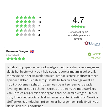
4.7
Beoordeling: 5 uit 5 sterren
stemmen
73
Beoordeling: 4 uit 5 sterren
stemmen
15
Beoordeling: 3 uit 5 sterren
Beoordeling
stemmen
2
Beoordeling: 2 uit 5 sterren
stemmen
0
4.7
Gebaseerd op 92
Beoordeling: 1 uit 5 sterren
stemmen
2
beoordelingen en 41
uit
reviews
5
sterren
Auteur
Bronson Dreyer
Beoordelingsdatum:
Geverifieerd
van
KOPER
09.04.2025
Aank
17.03.2025
deze
Beoordeling:
beoordeling:
5.0
uit
Ik heb al mijn ijzers en nu ook wedges met deze shafts vervangen en
Beoordelingstekst:
5
dat is het beste wat ik ooit heb gedaan, vooral met mijn vokeys. Ik
sterren
moest de hele set zwaarder maken, omdat lichtere shafts wat meer
spinner hebben. Ik heb al mijn shafts bij Nordica Golf gekocht en
nooit problemen gehad, hooguit een paar keer een vertraagde
levering, maar nooit echt een serieus probleem. De medewerkers
van Nordica reageerden doorgaans snel op al mijn vragen. Sterker
nog, ik heb het grootste deel van mijn recente uitrusting bij Nordica
Golf gekocht, omdat hun prijzen over het algemeen redelijk zijn voor
de spullen die ik nodig heb.