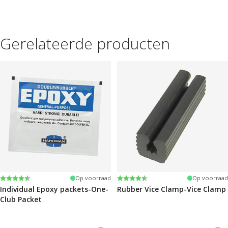
Gerelateerde producten
Beoordeling:
4.6 uit 5 sterren
Beoordeling:
4.6 uit 5 sterren
Op voorraad
Op voorraad
Individual Epoxy packets-One-
Rubber Vice Clamp-Vice Clamp
Club Packet