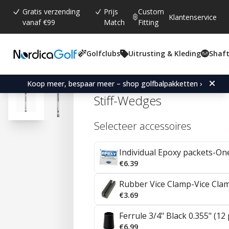
Gratis verzending
Prijs
Custom
Klantenservice
vanaf €99
Match
Fitting
Golfclubs
Uitrusting & Kleding
Shaft
Gemiddelde beoordeling:
4.7
(
aantal stemmen:
92
)
Reviews (
41
)
Aerotech SteelFiber i125
Koop meer, bespaar meer – shop golfbalpakketten ›
Stiff-Wedges
Selecteer accessoires
Individual Epoxy packets-On
€6.39
Rubber Vice Clamp-Vice Cla
€3.69
Ferrule 3/4" Black 0.355" (12
€6.99