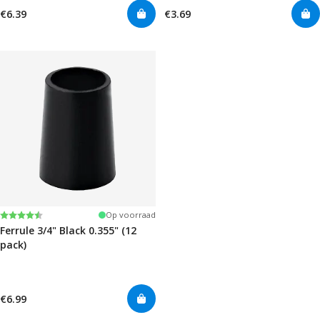
€6.39
€3.69
Beoordeling:
4.7 uit 5 sterren
Op voorraad
Ferrule 3/4" Black 0.355" (12
pack)
€6.99