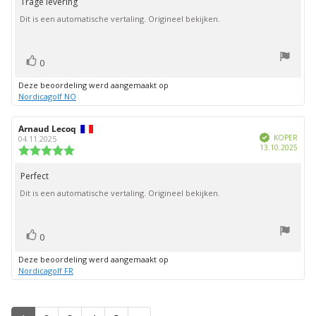
Trage levering
Beoordelingstekst:
5
Dit is een automatische vertaling. Origineel bekijken.
sterren
stem(men)
Stem
0
omhoog
Deze beoordeling werd aangemaakt op
Nordicagolf NO
Auteur
Arnaud Lecoq
Beoordelingsdatum:
Geverifieerd
van
KOPER
04.11.2025
Aank
13.10.2025
deze
Beoordeling:
beoordeling:
5.0
uit
Perfect
Beoordelingstekst:
5
Dit is een automatische vertaling. Origineel bekijken.
sterren
stem(men)
Stem
0
omhoog
Deze beoordeling werd aangemaakt op
Nordicagolf FR