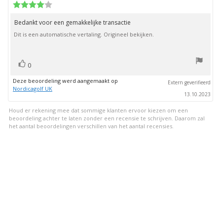
deze
Beoordeling:
beoordeling:
4.0
uit
Bedankt voor een gemakkelijke transactie
Beoordelingstekst:
5
Dit is een automatische vertaling. Origineel bekijken.
sterren
stem(men)
Stem
0
omhoog
Deze beoordeling werd aangemaakt op
Extern geverifieerd
Nordicagolf UK
13.10.2023
Houd er rekening mee dat sommige klanten ervoor kiezen om een
beoordeling achter te laten zonder een recensie te schrijven. Daarom zal
het aantal beoordelingen verschillen van het aantal recensies.