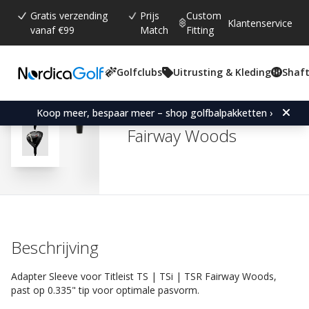
Gratis verzending
Prijs
Custom
Klantenservice
vanaf €99
Match
Fitting
Golfclubs
Uitrusting & Kleding
Shaft
Gemiddelde beoordeling:
4.5
(
aantal stemmen:
2
)
Reviews (
2
)
Adapter Sleeve for Titleis
Koop meer, bespaar meer – shop golfbalpakketten ›
Fairway Woods
Beschrijving
Adapter Sleeve voor Titleist TS | TSi | TSR Fairway Woods,
past op 0.335" tip voor optimale pasvorm.