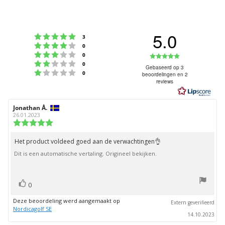
5.0
Beoordeling: 5 uit 5 sterren
stemmen
3
Beoordeling: 4 uit 5 sterren
stemmen
0
Beoordeling: 3 uit 5 sterren
Beoordeling
stemmen
0
Beoordeling: 2 uit 5 sterren
stemmen
0
5.0
Gebaseerd op 3
Beoordeling: 1 uit 5 sterren
stemmen
0
beoordelingen en 2
uit
reviews
5
sterren
Auteur
Jonathan Å.
Beoordelingsdatum:
van
26.01.2023
deze
Beoordeling:
beoordeling:
5.0
uit
Het product voldeed goed aan de verwachtingen👌
Beoordelingstekst:
5
Dit is een automatische vertaling. Origineel bekijken.
sterren
stem(men)
Stem
0
omhoog
Deze beoordeling werd aangemaakt op
Extern geverifieerd
Nordicagolf SE
14.10.2023