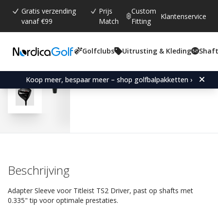
Gratis verzending
Prijs
Custom
Klantenservice
vanaf €99
Match
Fitting
Golfclubs
Uitrusting & Kleding
Shaft
Gemiddelde beoordeling:
5.0
(
aantal stemmen:
3
)
Reviews (
2
)
Adapter Sleeve for Titleis
Koop meer, bespaar meer – shop golfbalpakketten ›
Beschrijving
Adapter Sleeve voor Titleist TS2 Driver, past op shafts met
0.335" tip voor optimale prestaties.