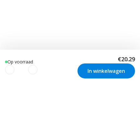
€20.29
Op voorraad
In winkelwagen
We gebruiken cookies om uw
ervaring te verbeteren!
Nieuwsbrief
We gebruiken cookies om uw ervaring te verbeteren, uw