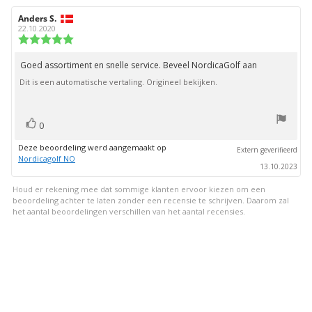
Auteur
Anders S.
Beoordelingsdatum:
van
22.10.2020
deze
Beoordeling:
beoordeling:
5.0
uit
Goed assortiment en snelle service. Beveel NordicaGolf aan
Beoordelingstekst:
5
Dit is een automatische vertaling. Origineel bekijken.
sterren
stem(men)
Stem
0
omhoog
Deze beoordeling werd aangemaakt op
Extern geverifieerd
Nordicagolf NO
13.10.2023
Houd er rekening mee dat sommige klanten ervoor kiezen om een
beoordeling achter te laten zonder een recensie te schrijven. Daarom zal
het aantal beoordelingen verschillen van het aantal recensies.