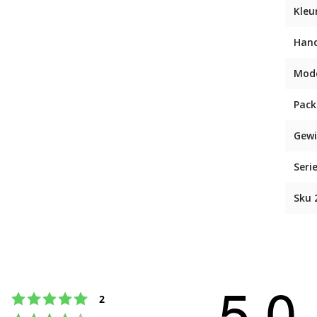
Kleu
Han
Mod
Pack
Gewi
Seri
Sku 
5.0
Beoordeling: 5 uit 5 sterren
stemmen
2