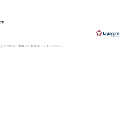
eling:
gen
n
en verschillen van het aantal recensies.