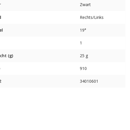
r
Zwart
d
Rechts/Links
el
19°
1
cht (g)
25 g
e
910
2
34010601