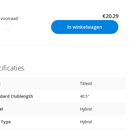
€20.29
 voorraad
In winkelwagen
ificaties
k
Titleist
dard Clublength
40.5"
el
Hybrid
 Type
Hybrid