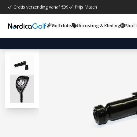
Gratis verzending vanaf €99
Prijs Match
Golfclubs
Uitrusting & Kleding
Shaft