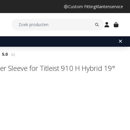
Custom Fitting
Klantenservice
Gemiddelde beoordeling:
5.0
(
aantal stemmen:
2
)
er Sleeve for Titleist 910 H Hybrid 19°