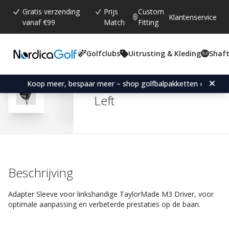
Gratis verzending
Prijs
Custom
Klantenservice
vanaf €99
Match
Fitting
Golfclubs
Uitrusting & Kleding
Shaft
Gemiddelde beoordeling:
4.8
(
aantal stemmen:
527
)
Reviews (
438
)
Adapter Sleeve for Taylo
Koop meer, bespaar meer – shop golfbalpakketten ›
Left
Beschrijving
Adapter Sleeve voor linkshandige TaylorMade M3 Driver, voor
optimale aanpassing en verbeterde prestaties op de baan.