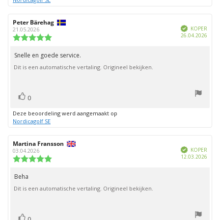
Auteur
Peter Bärehag
Beoordelingsdatum:
Geverifieerd
van
KOPER
21.05.2026
Aank
26.04.2026
deze
Beoordeling:
beoordeling:
5.0
uit
Snelle en goede service.
Beoordelingstekst:
5
Dit is een automatische vertaling. Origineel bekijken.
sterren
stem(men)
Stem
0
omhoog
Deze beoordeling werd aangemaakt op
Nordicagolf SE
Auteur
Martina Fransson
Beoordelingsdatum:
Geverifieerd
van
KOPER
03.04.2026
Aank
12.03.2026
deze
Beoordeling:
beoordeling:
5.0
uit
Beha
Beoordelingstekst:
5
Dit is een automatische vertaling. Origineel bekijken.
sterren
stem(men)
Stem
0