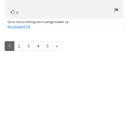
stem(men)
Stem
0
omhoog
Deze beoordeling werd aangemaakt op
Nordicagolf DK
1
2
3
4
5
»