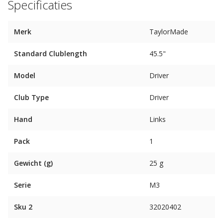
Specificaties
Merk
TaylorMade
Standard Clublength
45.5"
Model
Driver
Club Type
Driver
Hand
Links
Pack
1
Gewicht (g)
25 g
Serie
M3
Sku 2
32020402