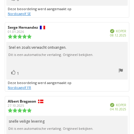
omhoog
Deze beoordeling werd aangemaakt op
Nordicagolf SE
Auteur
Serge Hernandez
Beoordelingsdatum:
Geverifieerd
van
KOPER
01.01.2026
Aank
08.12.2025
deze
Beoordeling:
beoordeling:
5.0
uit
Snel en zoals verwacht ontvangen.
Beoordelingstekst:
5
Dit is een automatische vertaling. Origineel bekijken.
sterren
stem(men)
Stem
1
omhoog
Deze beoordeling werd aangemaakt op
Nordicagolf FR
Auteur
Albert Bragason
Beoordelingsdatum:
Geverifieerd
van
KOPER
27.10.2025
Aank
04.10.2025
deze
Beoordeling:
beoordeling:
5.0
uit
snelle veilige levering
Beoordelingstekst:
5
Dit is een automatische vertaling. Origineel bekijken.
sterren