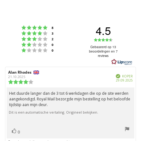
4.5
Beoordeling: 5 uit 5 sterren
stemmen
8
Beoordeling: 4 uit 5 sterren
stemmen
3
Beoordeling: 3 uit 5 sterren
Beoordeling
stemmen
2
Beoordeling: 2 uit 5 sterren
stemmen
0
4.5
Gebaseerd op 13
Beoordeling: 1 uit 5 sterren
stemmen
0
beoordelingen en 7
uit
reviews
5
sterren
Auteur
Alan Rhodes
Beoordelingsdatum:
Geverifieerd
van
KOPER
21.10.2025
Aank
29.09.2025
deze
Beoordeling:
beoordeling:
4.0
uit
Het duurde langer dan de 3 tot 6 werkdagen die op de site werden
Beoordelingstekst:
5
aangekondigd. Royal Mail bezorgde mijn bestelling op het beloofde
sterren
tijdstip aan mijn deur.
Dit is een automatische vertaling. Origineel bekijken.
stem(men)
Stem
0
omhoog