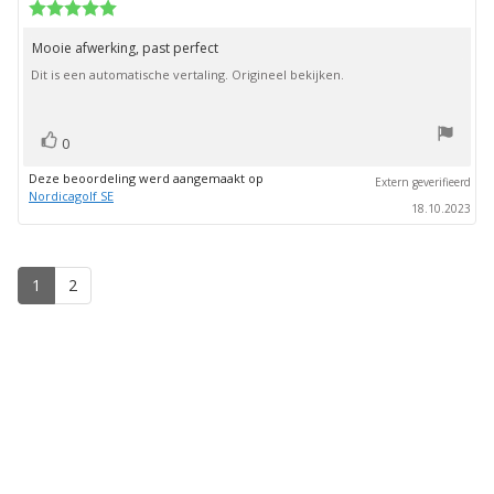
deze
Beoordeling:
beoordeling:
5.0
uit
Mooie afwerking, past perfect
Beoordelingstekst:
5
Dit is een automatische vertaling. Origineel bekijken.
sterren
stem(men)
Stem
0
omhoog
Deze beoordeling werd aangemaakt op
Extern geverifieerd
Nordicagolf SE
18.10.2023
1
2