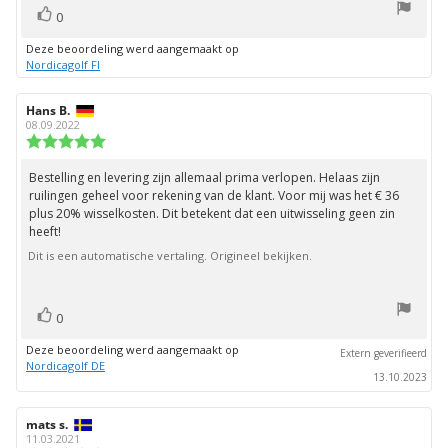
stem(men)
Stem
0
omhoog
Deze beoordeling werd aangemaakt op
Nordicagolf FI
Auteur
Hans B.
Beoordelingsdatum:
van
08.09.2022
deze
Beoordeling:
beoordeling:
5.0
uit
Bestelling en levering zijn allemaal prima verlopen. Helaas zijn
Beoordelingstekst:
5
ruilingen geheel voor rekening van de klant. Voor mij was het € 36
sterren
plus 20% wisselkosten. Dit betekent dat een uitwisseling geen zin
heeft!
Dit is een automatische vertaling. Origineel bekijken.
stem(men)
Stem
0
omhoog
Deze beoordeling werd aangemaakt op
Extern geverifieerd
Nordicagolf DE
13.10.2023
Auteur
mats s.
Beoordelingsdatum:
van
11.03.2021