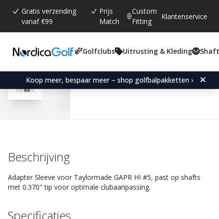
Gratis verzending
Prijs
Custom
Klantenservice
vanaf €99
Match
Fitting
Golfclubs
Uitrusting & Kleding
Shaft
Gemiddelde beoordeling:
4.5
(
aantal stemmen:
13
)
Reviews (
7
)
Adapter Sleeve for Tayl
Koop meer, bespaar meer – shop golfbalpakketten ›
Beschrijving
Adapter Sleeve voor Taylormade GAPR HI #5, past op shafts
met 0.370" tip voor optimale clubaanpassing.
Specificaties