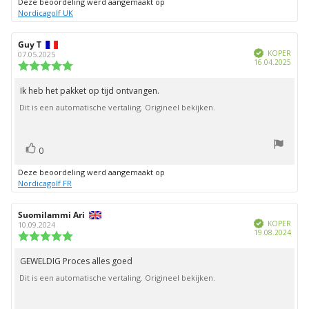
Deze beoordeling werd aangemaakt op
Nordicagolf UK
Auteur
Guy T
Beoordelingsdatum:
Geverifieerd
van
KOPER
07.05.2025
Aank
16.04.2025
deze
Beoordeling:
beoordeling:
5.0
uit
Ik heb het pakket op tijd ontvangen.
Beoordelingstekst:
5
Dit is een automatische vertaling. Origineel bekijken.
sterren
stem(men)
Stem
0
omhoog
Deze beoordeling werd aangemaakt op
Nordicagolf FR
Auteur
Suomilammi Ari
Beoordelingsdatum:
Geverifieerd
van
KOPER
10.09.2024
Aank
19.08.2024
deze
Beoordeling:
beoordeling:
5.0
uit
GEWELDIG Proces alles goed
Beoordelingstekst:
5
Dit is een automatische vertaling. Origineel bekijken.
sterren