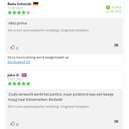
Auteur
Bodo Schmidt
Beoordelingsdatum:
Geverifieerd
van
KOPER
17.09.2025
Aank
25.08.2025
deze
Beoordeling:
beoordeling:
4.0
uit
Alles prima
Beoordelingstekst:
5
Dit is een automatische vertaling. Origineel bekijken.
sterren
stem(men)
Stem
0
omhoog
Deze beoordeling werd aangemaakt op
Nordicagolf DE
Auteur
John O.
Beoordelingsdatum:
van
27.07.2023
deze
Beoordeling:
beoordeling:
5.0
uit
Zoals verwacht werkt het perfect, maar postnord was een beetje
Beoordelingstekst:
5
traag naar Denemarken. Bedankt
sterren
Dit is een automatische vertaling. Origineel bekijken.
stem(men)
Stem
0