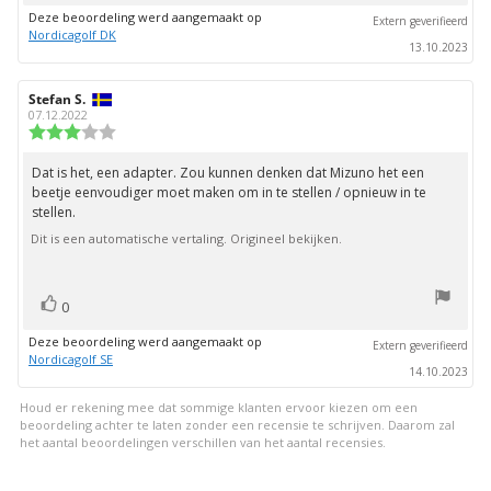
omhoog
Deze beoordeling werd aangemaakt op
Extern geverifieerd
Nordicagolf DK
13.10.2023
Auteur
Stefan S.
Beoordelingsdatum:
van
07.12.2022
deze
Beoordeling:
beoordeling:
3.0
uit
Dat is het, een adapter. Zou kunnen denken dat Mizuno het een
Beoordelingstekst:
5
beetje eenvoudiger moet maken om in te stellen / opnieuw in te
sterren
stellen.
Dit is een automatische vertaling. Origineel bekijken.
stem(men)
Stem
0
omhoog
Deze beoordeling werd aangemaakt op
Extern geverifieerd
Nordicagolf SE
14.10.2023
Houd er rekening mee dat sommige klanten ervoor kiezen om een
beoordeling achter te laten zonder een recensie te schrijven. Daarom zal
het aantal beoordelingen verschillen van het aantal recensies.