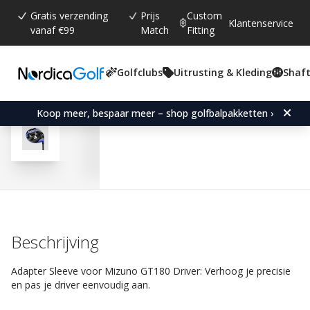
Gratis verzending
Prijs
Custom
Klantenservice
vanaf €99
Match
Fitting
Golfclubs
Uitrusting & Kleding
Shaft
Gemiddelde beoordeling:
4.2
(
aantal stemmen:
13
)
Reviews (
4
)
Adapter Sleeve for Mizu
Koop meer, bespaar meer – shop golfbalpakketten ›
Beschrijving
Adapter Sleeve voor Mizuno GT180 Driver: Verhoog je precisie
en pas je driver eenvoudig aan.