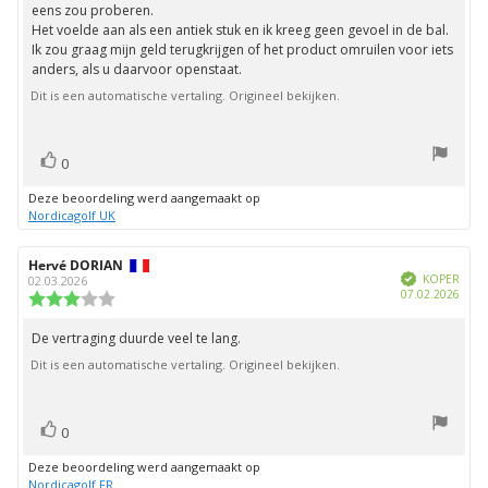
eens zou proberen.
Het voelde aan als een antiek stuk en ik kreeg geen gevoel in de bal.
Ik zou graag mijn geld terugkrijgen of het product omruilen voor iets
anders, als u daarvoor openstaat.
Dit is een automatische vertaling. Origineel bekijken.
stem(men)
Stem
0
omhoog
Deze beoordeling werd aangemaakt op
Nordicagolf UK
Auteur
Hervé DORIAN
Beoordelingsdatum:
Geverifieerd
van
KOPER
02.03.2026
Aank
07.02.2026
deze
Beoordeling:
beoordeling:
3.0
uit
De vertraging duurde veel te lang.
Beoordelingstekst:
5
Dit is een automatische vertaling. Origineel bekijken.
sterren
stem(men)
Stem
0
omhoog
Deze beoordeling werd aangemaakt op
Nordicagolf FR