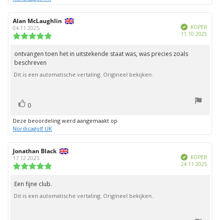
Auteur
Alan McLaughlin
Beoordelingsdatum:
Geverifieerd
van
KOPER
04.11.2025
Aank
11.10.2025
deze
Beoordeling:
beoordeling:
5.0
uit
ontvangen toen het in uitstekende staat was, was precies zoals
Beoordelingstekst:
5
beschreven
sterren
Dit is een automatische vertaling. Origineel bekijken.
stem(men)
Stem
0
omhoog
Deze beoordeling werd aangemaakt op
Nordicagolf UK
Auteur
Jonathan Black
Beoordelingsdatum:
Geverifieerd
van
KOPER
17.12.2025
Aank
24.11.2025
deze
Beoordeling:
beoordeling:
5.0
uit
Een fijne club.
Beoordelingstekst:
5
Dit is een automatische vertaling. Origineel bekijken.
sterren