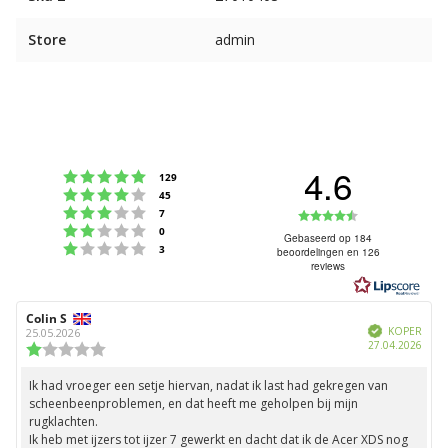
Store
admin
4.6
Beoordeling: 5 uit 5 sterren
stemmen
129
Beoordeling: 4 uit 5 sterren
stemmen
45
Beoordeling: 3 uit 5 sterren
Beoordeling
stemmen
7
Beoordeling: 2 uit 5 sterren
stemmen
0
4.6
Gebaseerd op 184
Beoordeling: 1 uit 5 sterren
stemmen
3
beoordelingen en 126
uit
reviews
5
sterren
Auteur
Colin S
Beoordelingsdatum:
Geverifieerd
van
KOPER
25.05.2026
Aank
27.04.2026
deze
Beoordeling:
beoordeling:
1.0
uit
Ik had vroeger een setje hiervan, nadat ik last had gekregen van
Beoordelingstekst:
5
scheenbeenproblemen, en dat heeft me geholpen bij mijn
sterren
rugklachten.
Ik heb met ijzers tot ijzer 7 gewerkt en dacht dat ik de Acer XDS nog