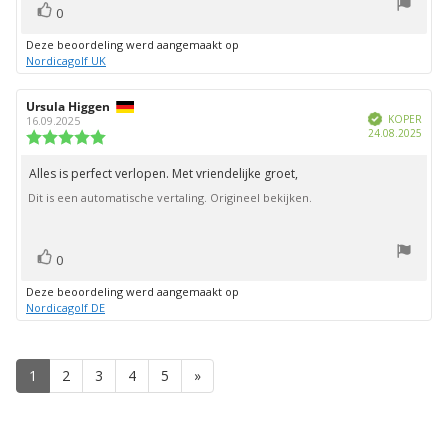
stem(men)
Stem
0
omhoog
Deze beoordeling werd aangemaakt op
Nordicagolf UK
Auteur
Ursula Higgen
Beoordelingsdatum:
Geverifieerd
van
KOPER
16.09.2025
Aank
24.08.2025
deze
Beoordeling:
beoordeling:
5.0
uit
Alles is perfect verlopen. Met vriendelijke groet,
Beoordelingstekst:
5
Dit is een automatische vertaling. Origineel bekijken.
sterren
stem(men)
Stem
0
omhoog
Deze beoordeling werd aangemaakt op
Nordicagolf DE
1
2
3
4
5
»