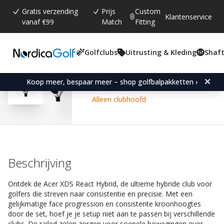
Gratis verzending
Prijs
Custom
Klantenservice
vanaf €99
Match
Fitting
Golfclubs
Uitrusting & Kleding
Shaft
Gemiddelde beoordeling:
4.6
(
aantal stemmen:
184
)
Reviews (
126
)
Acer XDS React Hybrid-Ri
Koop meer, bespaar meer – shop golfbalpakketten ›
Alleen clubhoofd
Beschrijving
Ontdek de Acer XDS React Hybrid, de ultieme hybride club voor
golfers die streven naar consistentie en precisie. Met een
gelijkmatige face progression en consistente kroonhoogtes
door de set, hoef je je setup niet aan te passen bij verschillende
clubs. De railed zolen zorgen voor soepele bewegingen over