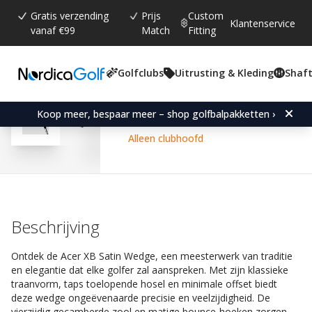
Gratis verzending
Prijs
Custom
Klantenservice
vanaf €99
Match
Fitting
Golfclubs
Uitrusting & Kleding
Shaft
Gemiddelde beoordeling:
4.6
(
aantal stemmen:
205
)
Reviews (
152
)
Acer XB Satin Wedge-Rig
Koop meer, bespaar meer – shop golfbalpakketten ›
Alleen clubhoofd
Beschrijving
Ontdek de Acer XB Satin Wedge, een meesterwerk van traditie
en elegantie dat elke golfer zal aanspreken. Met zijn klassieke
traanvorm, taps toelopende hosel en minimale offset biedt
deze wedge ongeëvenaarde precisie en veelzijdigheid. De
vierzijdig gecamberde zool en matige bounce-hoeken zorgen