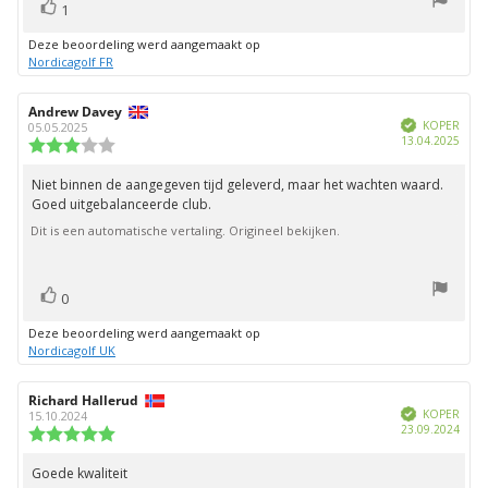
stem(men)
Stem
1
omhoog
Deze beoordeling werd aangemaakt op
Nordicagolf FR
Auteur
Andrew Davey
Beoordelingsdatum:
Geverifieerd
van
KOPER
05.05.2025
Aank
13.04.2025
deze
Beoordeling:
beoordeling:
3.0
uit
Niet binnen de aangegeven tijd geleverd, maar het wachten waard.
Beoordelingstekst:
5
Goed uitgebalanceerde club.
sterren
Dit is een automatische vertaling. Origineel bekijken.
stem(men)
Stem
0
omhoog
Deze beoordeling werd aangemaakt op
Nordicagolf UK
Auteur
Richard Hallerud
Beoordelingsdatum:
Geverifieerd
van
KOPER
15.10.2024
Aank
23.09.2024
deze
Beoordeling:
beoordeling:
5.0
uit
Goede kwaliteit
Beoordelingstekst:
5