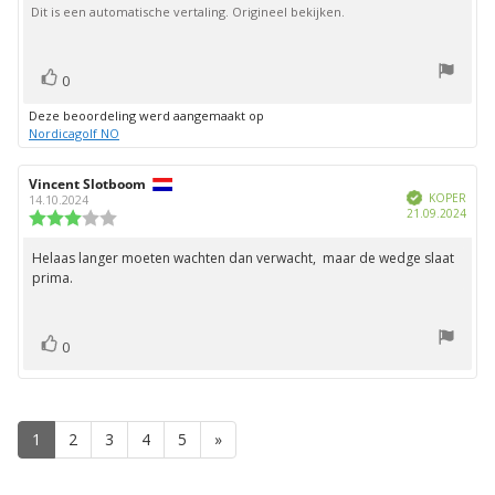
Dit is een automatische vertaling. Origineel bekijken.
sterren
stem(men)
Stem
0
omhoog
Deze beoordeling werd aangemaakt op
Nordicagolf NO
Auteur
Vincent Slotboom
Beoordelingsdatum:
Geverifieerd
van
KOPER
14.10.2024
Aank
21.09.2024
deze
Beoordeling:
beoordeling:
3.0
uit
Helaas langer moeten wachten dan verwacht, maar de wedge slaat
Beoordelingstekst:
5
prima.
sterren
stem(men)
Stem
0
omhoog
1
2
3
4
5
»