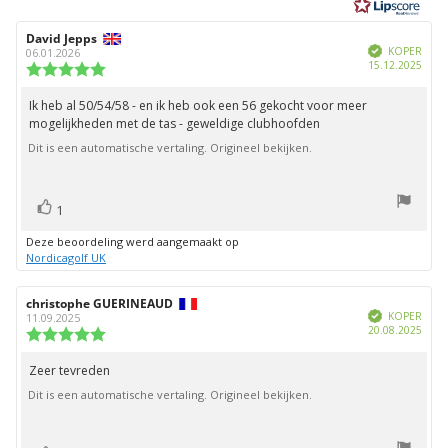
5
sterren
Auteur
David Jepps
Beoordelingsdatum:
Geverifieerd
van
KOPER
06.01.2026
Aank
15.12.2025
deze
Beoordeling:
beoordeling:
5.0
uit
Ik heb al 50/54/58 - en ik heb ook een 56 gekocht voor meer
Beoordelingstekst:
5
mogelijkheden met de tas - geweldige clubhoofden
sterren
Dit is een automatische vertaling. Origineel bekijken.
stem(men)
Stem
1
omhoog
Deze beoordeling werd aangemaakt op
Nordicagolf UK
Auteur
christophe GUERINEAUD
Beoordelingsdatum:
Geverifieerd
van
KOPER
11.09.2025
Aank
20.08.2025
deze
Beoordeling:
beoordeling:
5.0
uit
Zeer tevreden
Beoordelingstekst:
5
Dit is een automatische vertaling. Origineel bekijken.
sterren