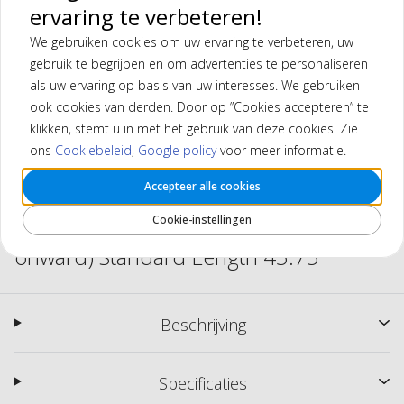
ervaring te verbeteren!
We gebruiken cookies om uw ervaring te verbeteren, uw
gebruik te begrijpen en om advertenties te personaliseren
als uw ervaring op basis van uw interesses. We gebruiken
ook cookies van derden. Door op ”Cookies accepteren” te
klikken, stemt u in met het gebruik van deze cookies. Zie
ons
Cookiebeleid
,
Google policy
voor meer informatie.
Accepteer alle cookies
TaylorMade Driver Left Hand (Qi4D,
Cookie-instellingen
Qi35, Qi10, models from 2018
onward) Standard Length 45.75"
Beschrijving
Specificaties