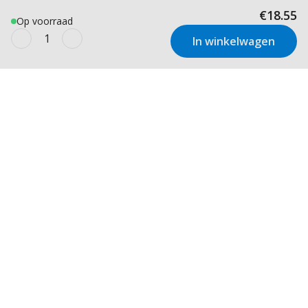
€18.55
Op voorraad
In winkelwagen
Nieuwsbrief
Inspiratie en aanbiedingen
rechtstreeks in je inbox